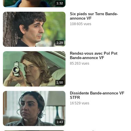
1:32
Six pieds sur Terre Bande-
annonce VF
108 605 vues
1:29
Rendez-vous avec Pol Pot
Bande-annonce VF
85 263 vues
1:50
Dissidente Bande-annonce VF
STFR
16 529 vues
1:43