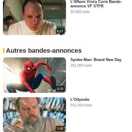
L’Affaire Vinča Curie Bande-
annonce VF STFR
35 400 vues
1:17
Autres bandes-annonces
Spider-Man: Brand New Day
261 260 vues
2:33
L'Odyssée
551 163 vues
1:42