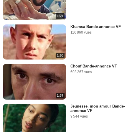
1:24
Khamsa Bande-annonce VF
116 860 vues
1:50
Chouf Bande-annonce VF
603 267 vues
1:37
Jeunesse, mon amour Bande-
annonce VF
9 544 vues