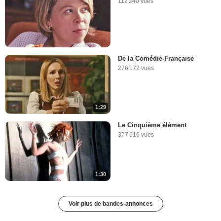
112 240 vues
De la Comédie-Française
276 172 vues
1:29
Le Cinquième élément
377 616 vues
1:30
Voir plus de bandes-annonces