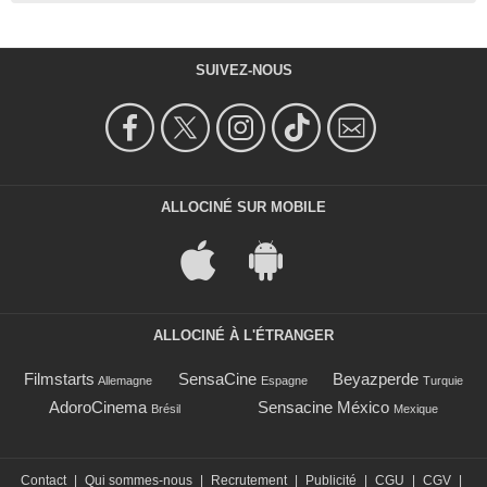
SUIVEZ-NOUS
ALLOCINÉ SUR MOBILE
ALLOCINÉ À L'ÉTRANGER
Filmstarts
SensaCine
Beyazperde
Allemagne
Espagne
Turquie
AdoroCinema
Sensacine México
Brésil
Mexique
Contact
|
Qui sommes-nous
|
Recrutement
|
Publicité
|
CGU
|
CGV
|