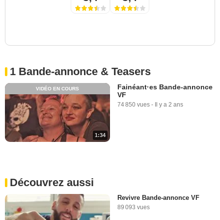
1 Bande-annonce & Teasers
Fainéant·es Bande-annonce
VIDÉO EN COURS
VF
74 850 vues
-
Il y a 2 ans
1:34
Découvrez aussi
Revivre Bande-annonce VF
89 093 vues