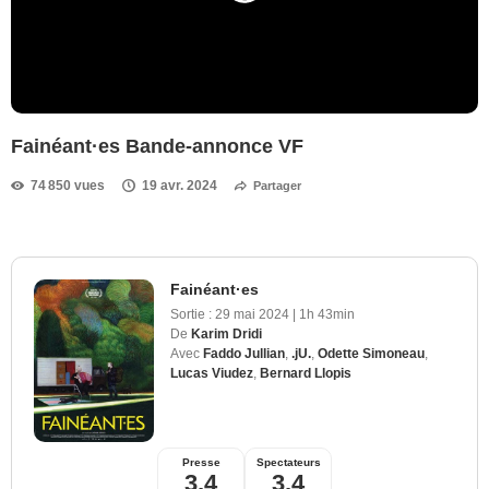
Fainéant·es Bande-annonce VF
74 850 vues
19 avr. 2024
Partager
Fainéant·es
Sortie :
29 mai 2024
|
1h 43min
De
Karim Dridi
Avec
Faddo Jullian
,
.jU.
,
Odette Simoneau
,
Lucas Viudez
,
Bernard Llopis
Presse
Spectateurs
3,4
3,4