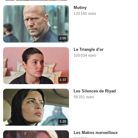
Mutiny
120 165 vues
2:00
Le Triangle d'or
100 034 vues
1:37
Les Silences de Riyad
59 201 vues
1:20
Les Matins merveilleux