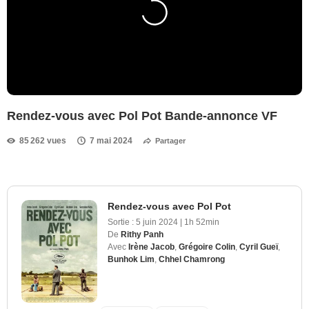
Rendez-vous avec Pol Pot Bande-annonce VF
85 262 vues
7 mai 2024
Partager
Rendez-vous avec Pol Pot
Sortie :
5 juin 2024
|
1h 52min
De
Rithy Panh
Avec
Irène Jacob
,
Grégoire Colin
,
Cyril Gueï
,
Bunhok Lim
,
Chhel Chamrong