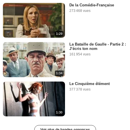
De la Comédie-Française
273 468 vues
1:29
La Bataille de Gaulle - Partie 2 :
J’écris ton nom
161 954 vues
1:34
Le Cinquième élément
377 378 vues
1:30
Voir plus de bandes-annonces