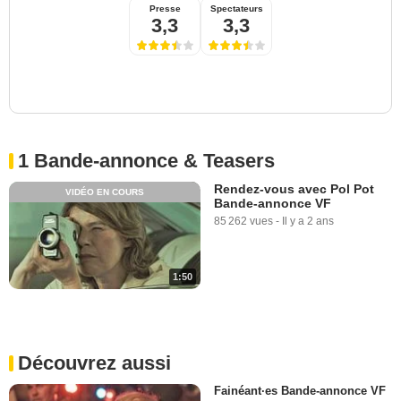
Presse
Spectateurs
3,3
3,3
1 Bande-annonce & Teasers
Rendez-vous avec Pol Pot
VIDÉO EN COURS
Bande-annonce VF
85 262 vues
-
Il y a 2 ans
1:50
Découvrez aussi
Fainéant·es Bande-annonce VF