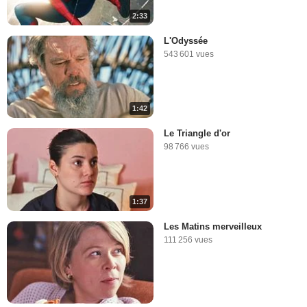
2:33
L'Odyssée
543 601 vues
1:42
Le Triangle d'or
98 766 vues
1:37
Les Matins merveilleux
111 256 vues