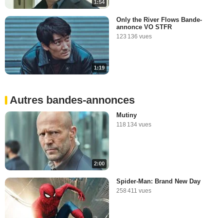
1:54
Only the River Flows Bande-
annonce VO STFR
123 136 vues
1:19
Autres bandes-annonces
Mutiny
118 134 vues
2:00
Spider-Man: Brand New Day
258 411 vues