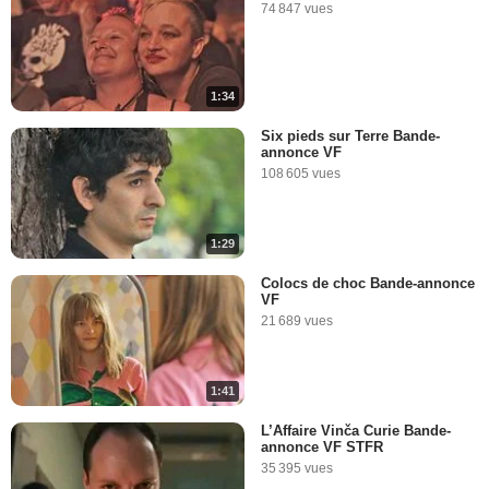
74 847 vues
1:34
Six pieds sur Terre Bande-
annonce VF
108 605 vues
1:29
Colocs de choc Bande-annonce
VF
21 689 vues
1:41
L’Affaire Vinča Curie Bande-
annonce VF STFR
35 395 vues