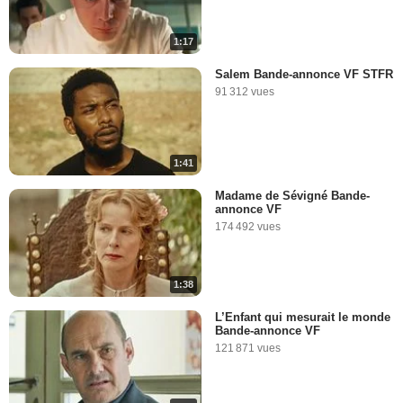
1:17
Salem Bande-annonce VF STFR
91 312 vues
1:41
Madame de Sévigné Bande-
annonce VF
174 492 vues
1:38
L’Enfant qui mesurait le monde
Bande-annonce VF
121 871 vues