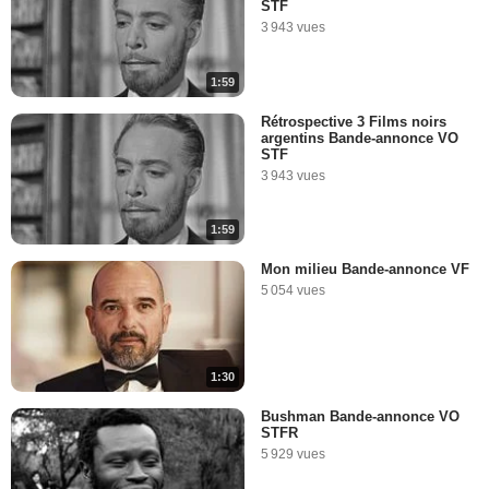
STF
3 943 vues
1:59
Rétrospective 3 Films noirs
argentins Bande-annonce VO
STF
3 943 vues
1:59
Mon milieu Bande-annonce VF
5 054 vues
1:30
Bushman Bande-annonce VO
STFR
5 929 vues