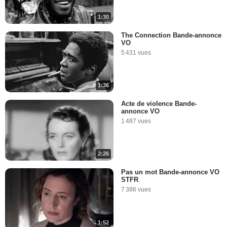
1:30
The Connection Bande-annonce
VO
5 431 vues
1:36
Acte de violence Bande-
annonce VO
1 487 vues
2:26
Pas un mot Bande-annonce VO
STFR
7 386 vues
1:52