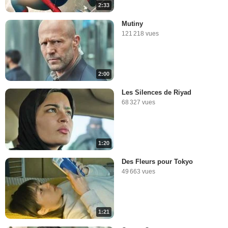
2:33
Mutiny
121 218 vues
2:00
Les Silences de Riyad
68 327 vues
1:20
Des Fleurs pour Tokyo
49 663 vues
1:21