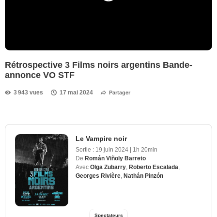
Rétrospective 3 Films noirs argentins Bande-
annonce VO STF
3 943 vues
17 mai 2024
Partager
Le Vampire noir
Sortie :
19 juin 2024
|
1h 20min
De
Román Viñoly Barreto
Avec
Olga Zubarry
,
Roberto Escalada
,
Georges Rivière
,
Nathán Pinzón
Spectateurs