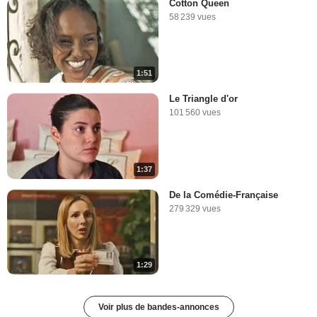
Cotton Queen
58 239 vues
1:51
Le Triangle d'or
101 560 vues
1:37
De la Comédie-Française
279 329 vues
1:29
Voir plus de bandes-annonces