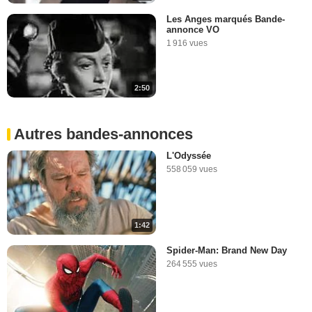
Les Anges marqués Bande-
annonce VO
1 916 vues
2:50
Autres bandes-annonces
L'Odyssée
558 059 vues
1:42
Spider-Man: Brand New Day
264 555 vues