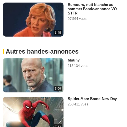
Rumours, nuit blanche au
sommet Bande-annonce VO
STFR
97 564 vues
1:45
Autres bandes-annonces
Mutiny
118 134 vues
2:00
Spider-Man: Brand New Day
258 411 vues
2:33