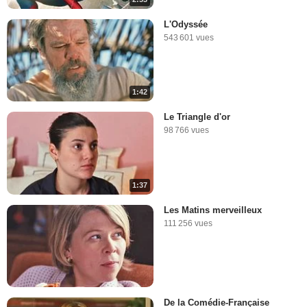
L'Odyssée
543 601 vues
1:42
Le Triangle d'or
98 766 vues
1:37
Les Matins merveilleux
111 256 vues
De la Comédie-Française