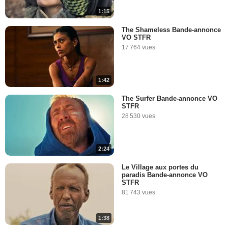
1:15
The Shameless Bande-annonce
VO STFR
17 764 vues
1:42
The Surfer Bande-annonce VO
STFR
28 530 vues
2:24
Le Village aux portes du
paradis Bande-annonce VO
STFR
81 743 vues
1:38