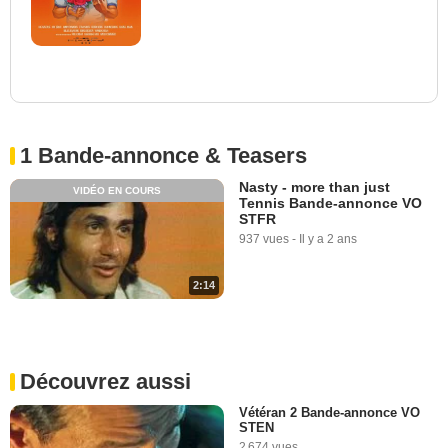
1 Bande-annonce & Teasers
Nasty - more than just
VIDÉO EN COURS
Tennis Bande-annonce VO
STFR
937 vues
-
Il y a 2 ans
2:14
Découvrez aussi
Vétéran 2 Bande-annonce VO
STEN
2 674 vues