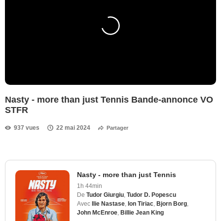
Nasty - more than just Tennis Bande-annonce VO
STFR
937 vues
22 mai 2024
Partager
Nasty - more than just Tennis
1h 44min
De
Tudor Giurgiu
,
Tudor D. Popescu
Avec
Ilie Nastase
,
Ion Tiriac
,
Bjorn Borg
,
John McEnroe
,
Billie Jean King