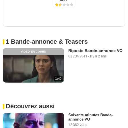
1 Bande-annonce & Teasers
Riposte Bande-annonce VO
VIDÉO EN COURS
61 734 vues
-
Il y a 2 ans
1:40
Découvrez aussi
Soixante minutes Bande-
annonce VO
12 362 vues