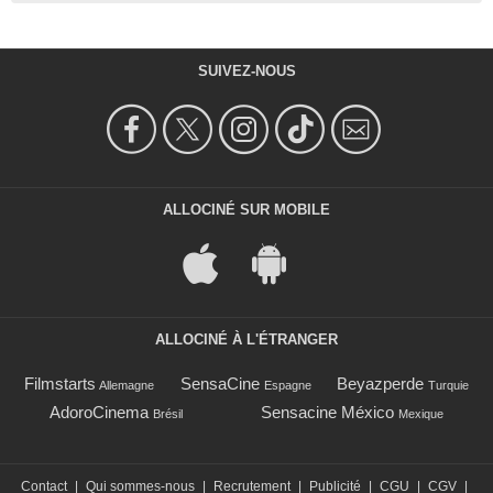
SUIVEZ-NOUS
ALLOCINÉ SUR MOBILE
ALLOCINÉ À L'ÉTRANGER
Filmstarts
SensaCine
Beyazperde
Allemagne
Espagne
Turquie
AdoroCinema
Sensacine México
Brésil
Mexique
Contact
|
Qui sommes-nous
|
Recrutement
|
Publicité
|
CGU
|
CGV
|