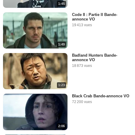
1:45
Code 8 : Partie II Bande-
annonce VO
19 413 vues
1:49
Badland Hunters Bande-
annonce VO
18 873 vues
1:23
Black Crab Bande-annonce VO
72 200 vues
2:06