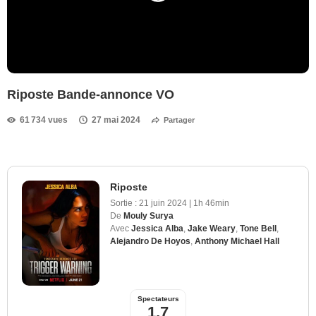
Riposte Bande-annonce VO
61 734 vues
27 mai 2024
Partager
Riposte
Sortie :
21 juin 2024
|
1h 46min
De
Mouly Surya
Avec
Jessica Alba
,
Jake Weary
,
Tone Bell
,
Alejandro De Hoyos
,
Anthony Michael Hall
Spectateurs
1,7