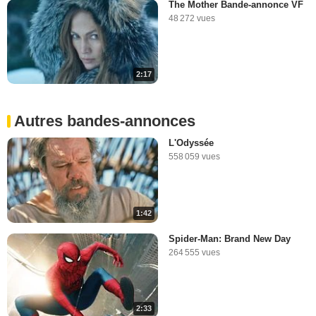
The Mother Bande-annonce VF
48 272 vues
2:17
Autres bandes-annonces
L'Odyssée
558 059 vues
1:42
Spider-Man: Brand New Day
264 555 vues
2:33