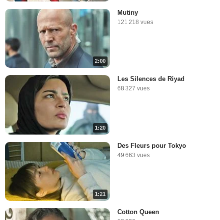
Mutiny
121 218 vues
2:00
Les Silences de Riyad
68 327 vues
1:20
Des Fleurs pour Tokyo
49 663 vues
1:21
Cotton Queen