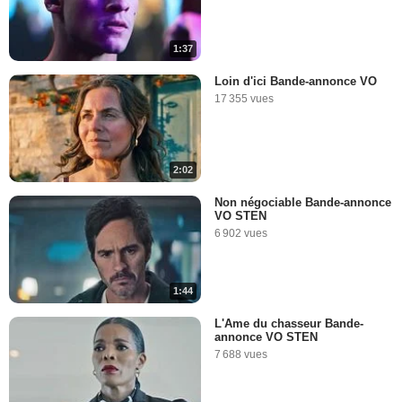
1:37
Loin d'ici Bande-annonce VO
17 355 vues
2:02
Non négociable Bande-annonce
VO STEN
6 902 vues
1:44
L'Ame du chasseur Bande-
annonce VO STEN
7 688 vues