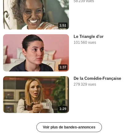
58 239 vues
1:51
Le Triangle d'or
101 560 vues
1:37
De la Comédie-Française
279 329 vues
1:29
Voir plus de bandes-annonces