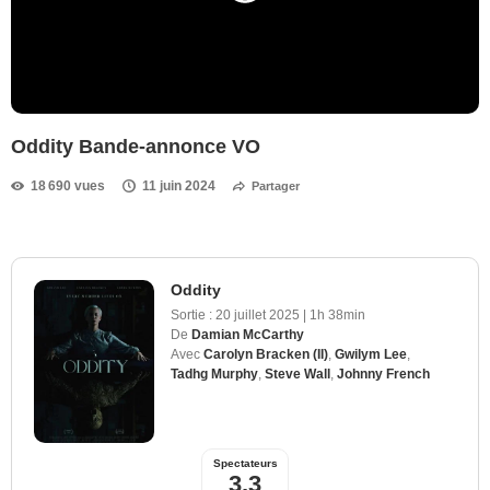
Oddity Bande-annonce VO
18 690 vues
11 juin 2024
Partager
Oddity
Sortie :
20 juillet 2025
|
1h 38min
De
Damian McCarthy
Avec
Carolyn Bracken (II)
,
Gwilym Lee
,
Tadhg Murphy
,
Steve Wall
,
Johnny French
Spectateurs
3,3