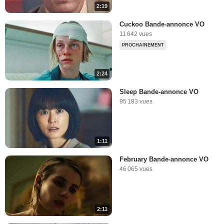
2:19
Cuckoo Bande-annonce VO
11 642 vues
PROCHAINEMENT
2:24
Sleep Bande-annonce VO
95 183 vues
1:11
February Bande-annonce VO
46 065 vues
2:11