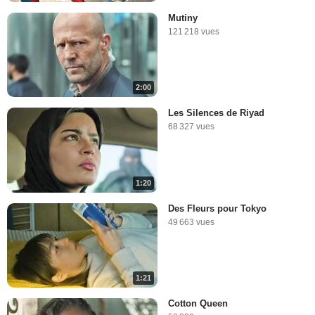
Mutiny
121 218 vues
2:00
Les Silences de Riyad
68 327 vues
1:20
Des Fleurs pour Tokyo
49 663 vues
1:21
Cotton Queen