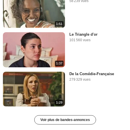
58 239 vues
1:51
Le Triangle d'or
101 560 vues
1:37
De la Comédie-Française
279 329 vues
1:29
Voir plus de bandes-annonces