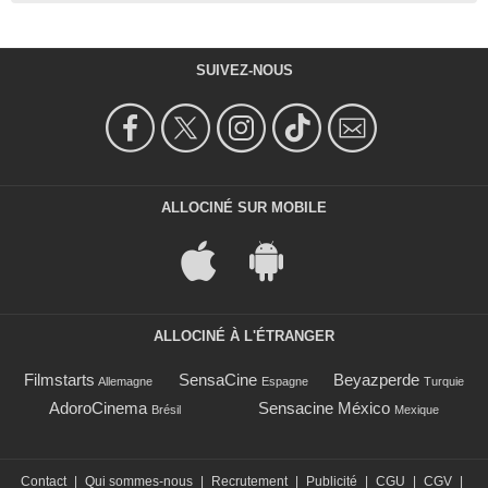
SUIVEZ-NOUS
ALLOCINÉ SUR MOBILE
ALLOCINÉ À L'ÉTRANGER
Filmstarts
SensaCine
Beyazperde
Allemagne
Espagne
Turquie
AdoroCinema
Sensacine México
Brésil
Mexique
Contact
|
Qui sommes-nous
|
Recrutement
|
Publicité
|
CGU
|
CGV
|