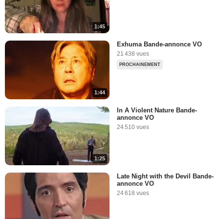
1:45
Exhuma Bande-annonce VO
21 438 vues
PROCHAINEMENT
1:44
In A Violent Nature Bande-
annonce VO
24 510 vues
1:25
Late Night with the Devil Bande-
annonce VO
24 618 vues