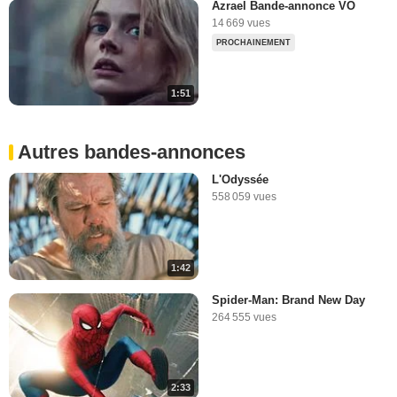
Azrael Bande-annonce VO
14 669 vues
PROCHAINEMENT
1:51
Autres bandes-annonces
L'Odyssée
558 059 vues
1:42
Spider-Man: Brand New Day
264 555 vues
2:33