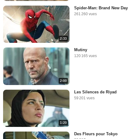
Spider-Man: Brand New Day
261 260 vues
2:33
Mutiny
120 165 vues
2:00
Les Silences de Riyad
59 201 vues
1:20
Des Fleurs pour Tokyo