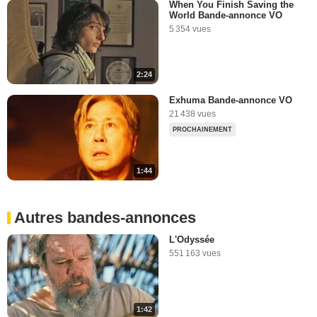
When You Finish Saving the
World Bande-annonce VO
5 354 vues
2:24
Exhuma Bande-annonce VO
21 438 vues
PROCHAINEMENT
1:44
Autres bandes-annonces
L'Odyssée
551 163 vues
1:42