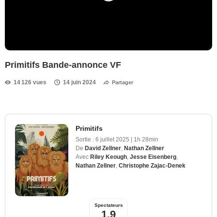
Primitifs Bande-annonce VF
14 126 vues
14 juin 2024
Partager
Primitifs
Sortie :
6 juillet 2025
|
1h 28min
De
David Zellner
,
Nathan Zellner
Avec
Riley Keough
,
Jesse Eisenberg
,
Nathan Zellner
,
Christophe Zajac-Denek
Spectateurs
1,9