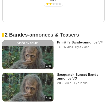
2 Bandes-annonces & Teasers
Primitifs Bande-annonce VF
VIDÉO EN COURS
14 126 vues
-
Il y a 2 ans
1:56
Sasquatch Sunset Bande-
annonce VO
2 086 vues
-
Il y a 2 ans
1:52