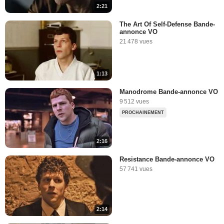
2:21
The Art Of Self-Defense Bande-
annonce VO
21 478 vues
1:13
Manodrome Bande-annonce VO
9 512 vues
PROCHAINEMENT
2:16
Resistance Bande-annonce VO
57 741 vues
2:14