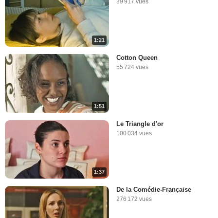
39 917 vues
1:21
Cotton Queen
55 724 vues
1:51
Le Triangle d'or
100 034 vues
1:37
De la Comédie-Française
276 172 vues