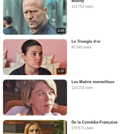
Mutiny
115 752 vues
2:00
Le Triangle d'or
97 540 vues
1:37
Les Matins merveilleux
110 153 vues
De la Comédie-Française
270 671 vues