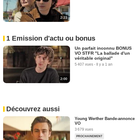
2:23
1 Emission d'actu ou bonus
Un parfait inconnu BONUS
VO STFR "La ballade d'un
véritable original"
5 407 vues
-
Il y a 1 an
2:00
Découvrez aussi
Young Werther Bande-annonce
VO
3 679 vues
PROCHAINEMENT