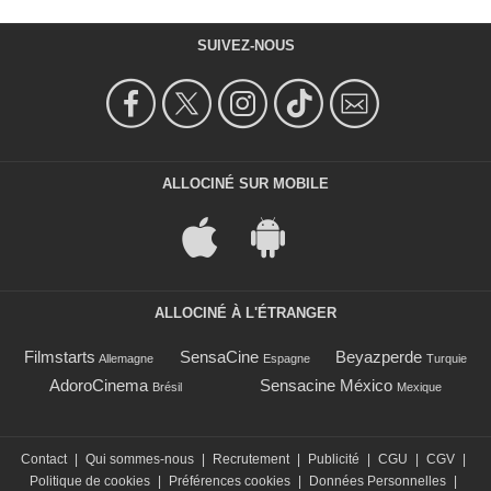
SUIVEZ-NOUS
ALLOCINÉ SUR MOBILE
ALLOCINÉ À L'ÉTRANGER
Filmstarts
SensaCine
Beyazperde
Allemagne
Espagne
Turquie
AdoroCinema
Sensacine México
Brésil
Mexique
Contact
|
Qui sommes-nous
|
Recrutement
|
Publicité
|
CGU
|
CGV
|
Politique de cookies
|
Préférences cookies
|
Données Personnelles
|