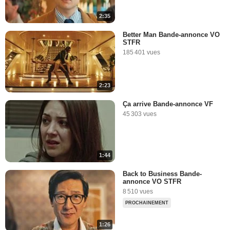
2:35
Better Man Bande-annonce VO
STFR
185 401 vues
2:23
Ça arrive Bande-annonce VF
45 303 vues
1:44
Back to Business Bande-
annonce VO STFR
8 510 vues
PROCHAINEMENT
1:26