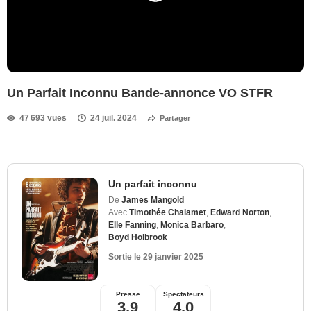
Un Parfait Inconnu Bande-annonce VO STFR
47 693 vues
24 juil. 2024
Partager
Un parfait inconnu
De
James Mangold
Avec
Timothée Chalamet
,
Edward Norton
,
Elle Fanning
,
Monica Barbaro
,
Boyd Holbrook
Sortie le
29 janvier 2025
Presse
Spectateurs
3,9
4,0