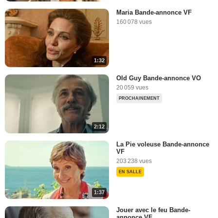
Maria Bande-annonce VF
160 078 vues
1:32
Old Guy Bande-annonce VO
20 059 vues
PROCHAINEMENT
2:12
La Pie voleuse Bande-annonce
VF
203 238 vues
EN SALLE
1:37
Jouer avec le feu Bande-
annonce VF