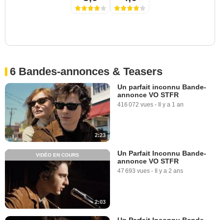
6 Bandes-annonces & Teasers
Un parfait inconnu Bande-
annonce VO STFR
416 072 vues
-
Il y a 1 an
2:23
Un Parfait Inconnu Bande-
VIDÉO EN COURS
annonce VO STFR
47 693 vues
-
Il y a 2 ans
2:03
Un Parfait Inconnu Bande-