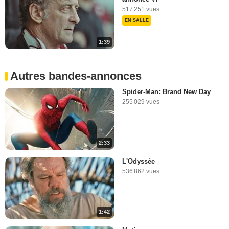
517 251 vues
EN SALLE
1:39
Autres bandes-annonces
Spider-Man: Brand New Day
255 029 vues
2:33
L'Odyssée
536 862 vues
1:42