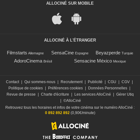
ALLOCINÉ SUR MOBILE
ALLOCINÉ À L'ÉTRANGER
Filmstarts
SensaCine
Beyazperde
Allemagne
Espagne
Turquie
AdoroCinema
Sensacine México
Brésil
Mexique
Contact
|
Qui sommes-nous
|
Recrutement
|
Publicité
|
CGU
|
CGV
|
Politique de cookies
|
Préférences cookies
|
Données Personnelles
|
Revue de presse
|
Charte d'écriture
|
Les services AlloCiné
|
Gérer Utiq
|
©AlloCiné
Retrouvez tous les horaires et infos de votre cinéma sur le numéro AlloCiné :
0 892 892 892
(0,90€/minute)