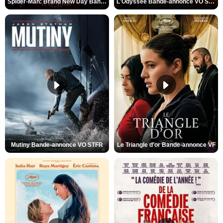
Spider-Man: Brand New Day Bande-annonce VO STFR
L'Odyssée Bande-annonce VO STFR
Mutiny Bande-annonce VO STFR
Le Triangle d'or Bande-annonce VF