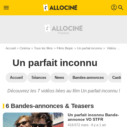
profil
menu
search
Accueil
Cinéma
Tous les films
Films Biopic
Un parfait inconnu
Vidéos du film Un parfait inconnu
Un parfait inconnu
Accueil
Séances
News
Bandes-annonces
Casting
Découvrez les 7 vidéos liées au film Un parfait inconnu !
6 Bandes-annonces & Teasers
Un parfait inconnu Bande-
annonce VO STFR
416 072 vues
-
Il y a 1 an