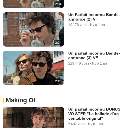
2:34
Un Parfait Inconnu Bande-
annonce (2) VF
10 178 vues
-
Il y a 1 an
2:34
Un parfait inconnu Bande-
annonce (3) VF
229 446 vues
-
Il y a 1 an
2:23
Making Of
Un parfait inconnu BONUS
VO STFR "La ballade d'un
véritable original"
5 407 vues
-
Il y a 1 an