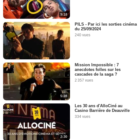
9:18
PILS - Par ici les sorties cinéma
du 25/09/2024
240 vues
Mission Impossible : 7
anecdotes folles sur les
cascades de la saga ?
2 357 vues
5:28
Les 30 ans d'AlloCiné au
Casino Barrière de Deauville
334 vues
2:30