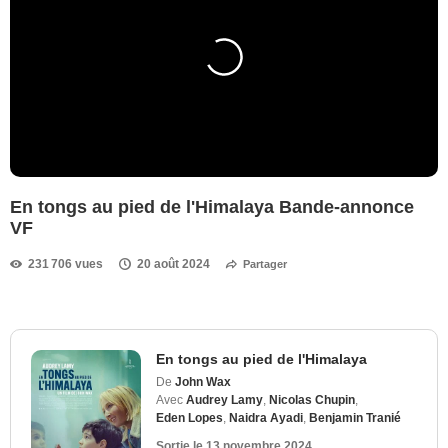
En tongs au pied de l'Himalaya Bande-annonce
VF
231 706 vues
20 août 2024
Partager
En tongs au pied de l'Himalaya
De
John Wax
Avec
Audrey Lamy
,
Nicolas Chupin
,
Eden Lopes
,
Naidra Ayadi
,
Benjamin Tranié
Sortie le
13 novembre 2024