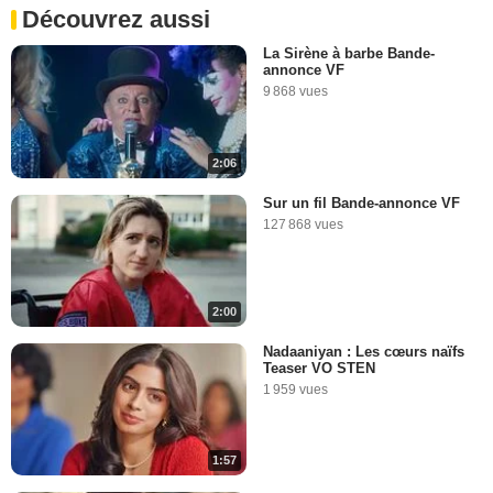
Découvrez aussi
La Sirène à barbe Bande-
annonce VF
9 868 vues
2:06
Sur un fil Bande-annonce VF
127 868 vues
2:00
Nadaaniyan : Les cœurs naïfs
Teaser VO STEN
1 959 vues
1:57