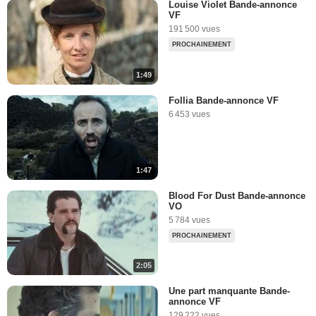
Louise Violet Bande-annonce
VF
191 500 vues
PROCHAINEMENT
1:49
Follia Bande-annonce VF
6 453 vues
1:47
Blood For Dust Bande-annonce
VO
5 784 vues
PROCHAINEMENT
2:05
Une part manquante Bande-
annonce VF
129 222 vues