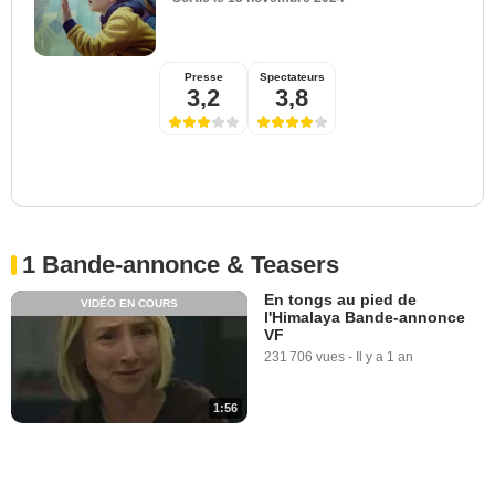
Presse
Spectateurs
3,2
3,8
1 Bande-annonce & Teasers
En tongs au pied de
VIDÉO EN COURS
l'Himalaya Bande-annonce
VF
231 706 vues
-
Il y a 1 an
1:56