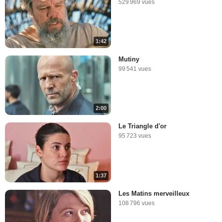
529 969 vues
1:42
Mutiny
99 541 vues
2:00
Le Triangle d'or
95 723 vues
1:37
Les Matins merveilleux
108 796 vues