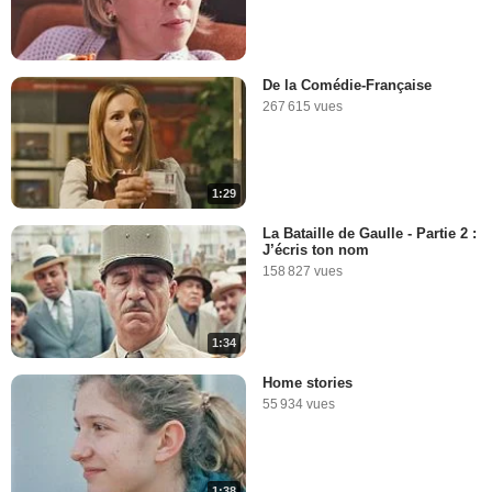
De la Comédie-Française
267 615 vues
1:29
La Bataille de Gaulle - Partie 2 :
J’écris ton nom
158 827 vues
1:34
Home stories
55 934 vues
1:38