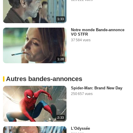
1:33
Notre monde Bande-annonce
VO STFR
37 584 vues
1:28
Autres bandes-annonces
Spider-Man: Brand New Day
250 657 vues
2:33
L'Odyssée