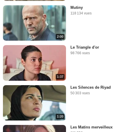
Mutiny
118 134 vues
2:00
Le Triangle d'or
98 766 vues
1:37
Les Silences de Riyad
50 303 vues
1:20
Les Matins merveilleux