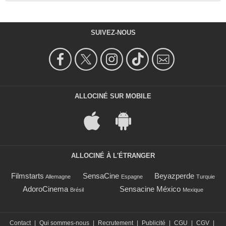
SUIVEZ-NOUS
ALLOCINÉ SUR MOBILE
ALLOCINÉ À L'ÉTRANGER
Filmstarts
SensaCine
Beyazperde
Allemagne
Espagne
Turquie
AdoroCinema
Sensacine México
Brésil
Mexique
Contact
|
Qui sommes-nous
|
Recrutement
|
Publicité
|
CGU
|
CGV
|