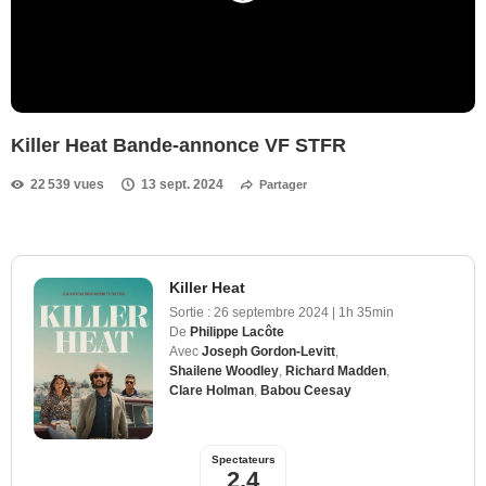
Killer Heat Bande-annonce VF STFR
22 539 vues
13 sept. 2024
Partager
Killer Heat
Sortie :
26 septembre 2024
|
1h 35min
De
Philippe Lacôte
Avec
Joseph Gordon-Levitt
,
Shailene Woodley
,
Richard Madden
,
Clare Holman
,
Babou Ceesay
Spectateurs
2,4