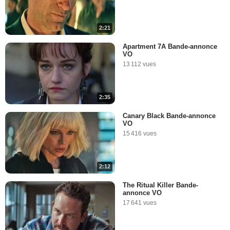
2:21
Apartment 7A Bande-annonce
VO
13 112 vues
2:35
Canary Black Bande-annonce
VO
15 416 vues
2:12
The Ritual Killer Bande-
annonce VO
17 641 vues