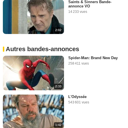
Saints & Sinners Bande-
annonce VO
14 233 vues
2:02
Autres bandes-annonces
Spider-Man: Brand New Day
258 411 vues
2:33
L'Odyssée
543 601 vues
1:42