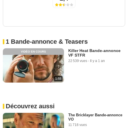
1 Bande-annonce & Teasers
Killer Heat Bande-annonce
VIDÉO EN COURS
VF STFR
22 539 vues
-
Il y a 1 an
1:55
Découvrez aussi
The Bricklayer Bande-annonce
VO
11 718 vues