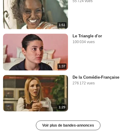
55 724 vues
1:51
Le Triangle d'or
100 034 vues
1:37
De la Comédie-Française
276 172 vues
1:29
Voir plus de bandes-annonces