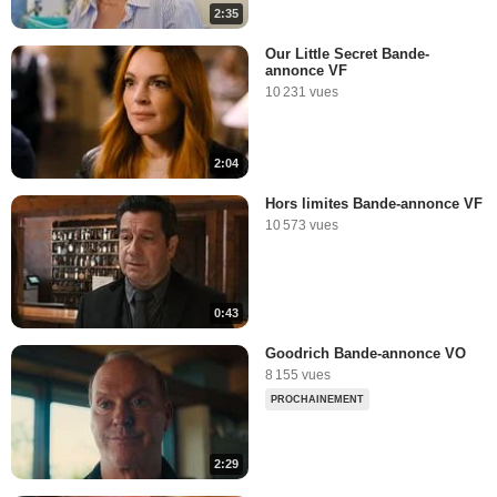
2:35
Our Little Secret Bande-
annonce VF
10 231 vues
2:04
Hors limites Bande-annonce VF
10 573 vues
0:43
Goodrich Bande-annonce VO
8 155 vues
PROCHAINEMENT
2:29