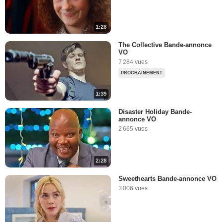
1:28
The Collective Bande-annonce
VO
7 284 vues
PROCHAINEMENT
1:39
Disaster Holiday Bande-
annonce VO
2 665 vues
2:28
Sweethearts Bande-annonce VO
3 006 vues