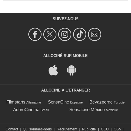
SUIVEZ-NOUS
ALLOCINÉ SUR MOBILE
ALLOCINÉ À L'ÉTRANGER
Filmstarts
SensaCine
Beyazperde
Allemagne
Espagne
Turquie
AdoroCinema
Sensacine México
Brésil
Mexique
Contact
|
Qui sommes-nous
|
Recrutement
|
Publicité
|
CGU
|
CGV
|