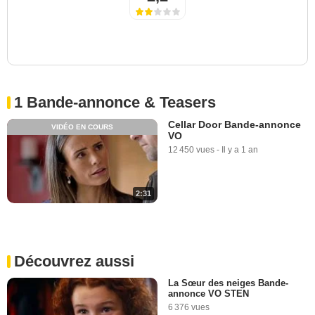
1 Bande-annonce & Teasers
Cellar Door Bande-annonce
VIDÉO EN COURS
VO
12 450 vues
-
Il y a 1 an
2:31
Découvrez aussi
La Sœur des neiges Bande-
annonce VO STEN
6 376 vues