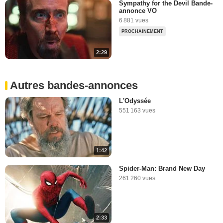
Sympathy for the Devil Bande-
annonce VO
6 881 vues
PROCHAINEMENT
2:29
Autres bandes-annonces
L'Odyssée
551 163 vues
1:42
Spider-Man: Brand New Day
261 260 vues
2:33