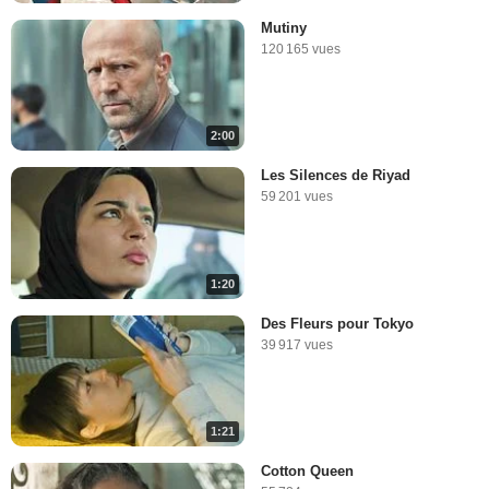
Mutiny
120 165 vues
2:00
Les Silences de Riyad
59 201 vues
1:20
Des Fleurs pour Tokyo
39 917 vues
1:21
Cotton Queen