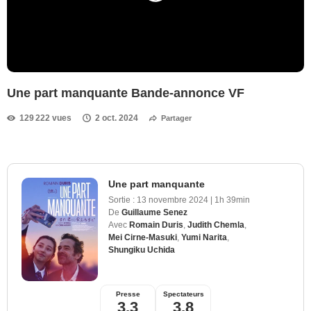
Une part manquante Bande-annonce VF
129 222 vues
2 oct. 2024
Partager
Une part manquante
Sortie :
13 novembre 2024
|
1h 39min
De
Guillaume Senez
Avec
Romain Duris
,
Judith Chemla
,
Mei Cirne-Masuki
,
Yumi Narita
,
Shungiku Uchida
Presse
Spectateurs
3,3
3,8