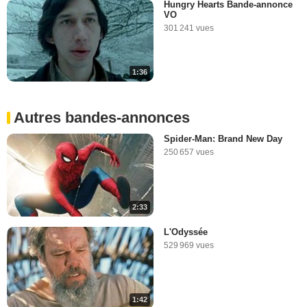
Hungry Hearts Bande-annonce
VO
301 241 vues
1:36
Autres bandes-annonces
Spider-Man: Brand New Day
250 657 vues
2:33
L'Odyssée
529 969 vues
1:42