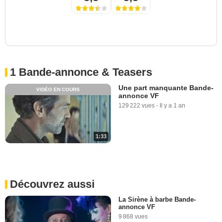
1 Bande-annonce & Teasers
Une part manquante Bande-
VIDÉO EN COURS
annonce VF
129 222 vues
-
Il y a 1 an
1:33
Découvrez aussi
La Sirène à barbe Bande-
annonce VF
9 868 vues