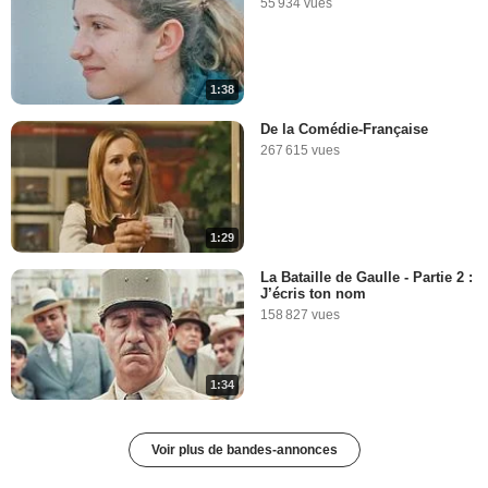
55 934 vues
1:38
De la Comédie-Française
267 615 vues
1:29
La Bataille de Gaulle - Partie 2 :
J’écris ton nom
158 827 vues
1:34
Voir plus de bandes-annonces