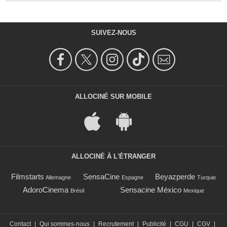
SUIVEZ-NOUS
ALLOCINÉ SUR MOBILE
ALLOCINÉ À L'ÉTRANGER
Filmstarts
SensaCine
Beyazperde
Allemagne
Espagne
Turquie
AdoroCinema
Sensacine México
Brésil
Mexique
Contact
|
Qui sommes-nous
|
Recrutement
|
Publicité
|
CGU
|
CGV
|