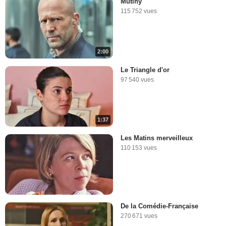
Mutiny
115 752 vues
2:00
Le Triangle d'or
97 540 vues
1:37
Les Matins merveilleux
110 153 vues
De la Comédie-Française
270 671 vues