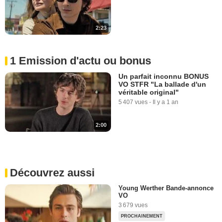
2:23
1 Emission d'actu ou bonus
Un parfait inconnu BONUS
VO STFR "La ballade d'un
véritable original"
5 407 vues
-
Il y a 1 an
2:00
Découvrez aussi
Young Werther Bande-annonce
VO
3 679 vues
PROCHAINEMENT