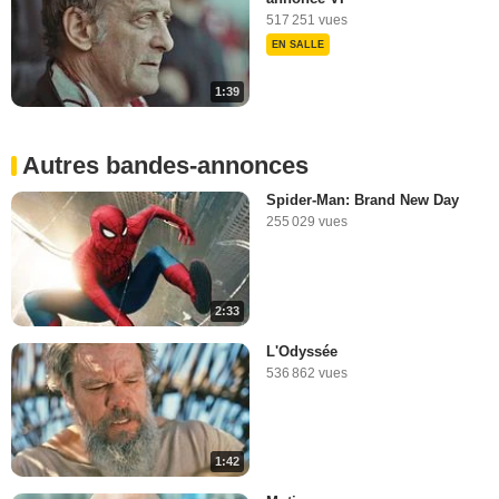
517 251 vues
EN SALLE
1:39
Autres bandes-annonces
Spider-Man: Brand New Day
255 029 vues
2:33
L'Odyssée
536 862 vues
1:42