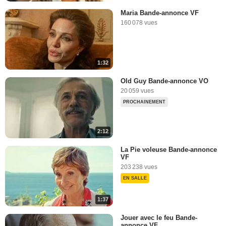
Maria Bande-annonce VF
160 078 vues
1:32
Old Guy Bande-annonce VO
20 059 vues
PROCHAINEMENT
2:12
La Pie voleuse Bande-annonce
VF
203 238 vues
EN SALLE
1:37
Jouer avec le feu Bande-
annonce VF