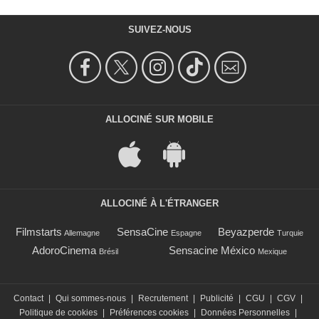
SUIVEZ-NOUS
ALLOCINÉ SUR MOBILE
ALLOCINÉ À L'ÉTRANGER
Filmstarts
SensaCine
Beyazperde
Allemagne
Espagne
Turquie
AdoroCinema
Sensacine México
Brésil
Mexique
Contact
|
Qui sommes-nous
|
Recrutement
|
Publicité
|
CGU
|
CGV
|
Politique de cookies
|
Préférences cookies
|
Données Personnelles
|