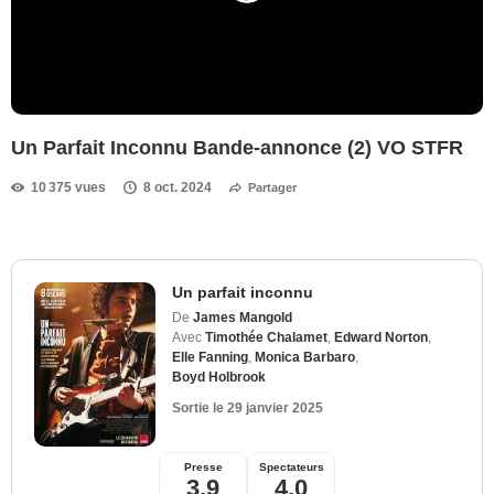
Un Parfait Inconnu Bande-annonce (2) VO STFR
10 375 vues
8 oct. 2024
Partager
Un parfait inconnu
De
James Mangold
Avec
Timothée Chalamet
,
Edward Norton
,
Elle Fanning
,
Monica Barbaro
,
Boyd Holbrook
Sortie le
29 janvier 2025
Presse
Spectateurs
3,9
4,0