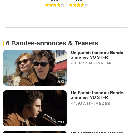
6 Bandes-annonces & Teasers
Un parfait inconnu Bande-
annonce VO STFR
416 072 vues
-
Il y a 1 an
2:23
Un Parfait Inconnu Bande-
annonce VO STFR
47 693 vues
-
Il y a 2 ans
2:03
Un Parfait Inconnu Bande-