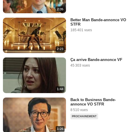
2:35
Better Man Bande-annonce VO
STFR
185 401 vues
2:23
Ça arrive Bande-annonce VF
45 303 vues
1:44
Back to Business Bande-
annonce VO STFR
8 510 vues
PROCHAINEMENT
1:26