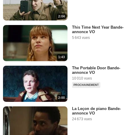
2:04
This Time Next Year Bande-
annonce VO
5 643 vues
1:43
The Portable Door Bande-
annonce VO
10 010 vues
PROCHAINEMENT
2:00
La Leçon de piano Bande-
annonce VO
24 673 vues