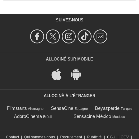
SUIVEZ-NOUS
ALLOCINÉ SUR MOBILE
ALLOCINÉ À L'ÉTRANGER
Filmstarts
SensaCine
Beyazperde
Allemagne
Espagne
Turquie
AdoroCinema
Sensacine México
Brésil
Mexique
Contact
|
Qui sommes-nous
|
Recrutement
|
Publicité
|
CGU
|
CGV
|