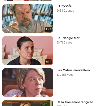
L'Odyssée
543 601 vues
1:42
Le Triangle d'or
98 766 vues
1:37
Les Matins merveilleux
111 256 vues
De la Comédie-Française