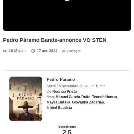
Pedro Páramo Bande-annonce VO STEN
4 618 vues
17 oct. 2024
Partager
Pedro Páramo
Sortie :
6 novembre 2024
|
2h 10min
De
Rodrigo Prieto
Avec
Manuel Garcia-Rulfo
,
Tenoch Huerta
,
Mayra Batalla
,
Giovanna Zacarias
,
Ishbel Bautista
Spectateurs
2,5