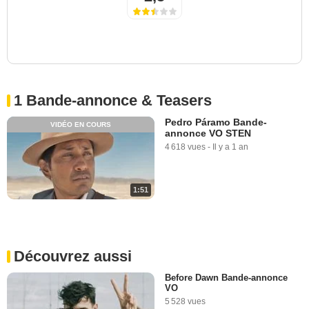
1 Bande-annonce & Teasers
Pedro Páramo Bande-
VIDÉO EN COURS
annonce VO STEN
4 618 vues
-
Il y a 1 an
1:51
Découvrez aussi
Before Dawn Bande-annonce
VO
5 528 vues