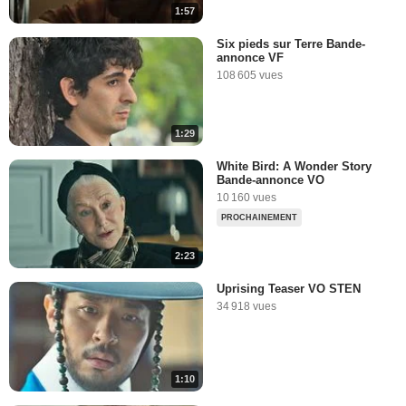
1:57
Six pieds sur Terre Bande-
annonce VF
108 605 vues
1:29
White Bird: A Wonder Story
Bande-annonce VO
10 160 vues
PROCHAINEMENT
2:23
Uprising Teaser VO STEN
34 918 vues
1:10