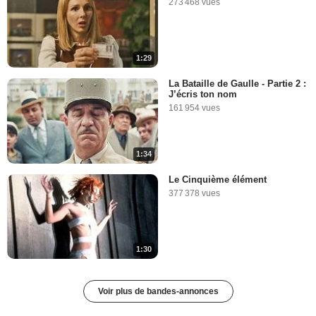
273 468 vues
1:29
La Bataille de Gaulle - Partie 2 :
J’écris ton nom
161 954 vues
1:34
Le Cinquième élément
377 378 vues
1:30
Voir plus de bandes-annonces