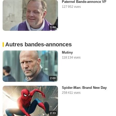
Paternel Bande-annonce VF
127 952 vues
1:44
Autres bandes-annonces
Mutiny
118 134 vues
2:00
Spider-Man: Brand New Day
258 411 vues
2:33