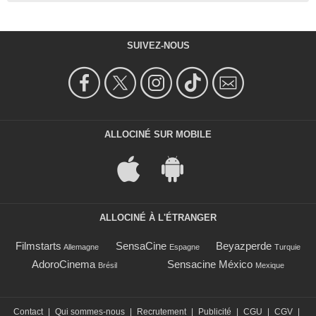
SUIVEZ-NOUS
ALLOCINÉ SUR MOBILE
ALLOCINÉ À L'ÉTRANGER
Filmstarts
SensaCine
Beyazperde
Allemagne
Espagne
Turquie
AdoroCinema
Sensacine México
Brésil
Mexique
Contact
|
Qui sommes-nous
|
Recrutement
|
Publicité
|
CGU
|
CGV
|