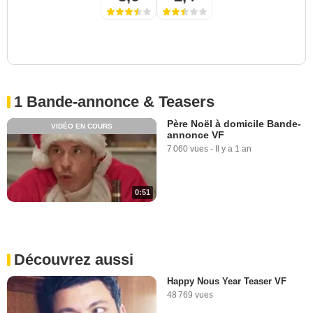
1 Bande-annonce & Teasers
Père Noël à domicile Bande-
VIDÉO EN COURS
annonce VF
7 060 vues
-
Il y a 1 an
0:51
Découvrez aussi
Happy Nous Year Teaser VF
48 769 vues