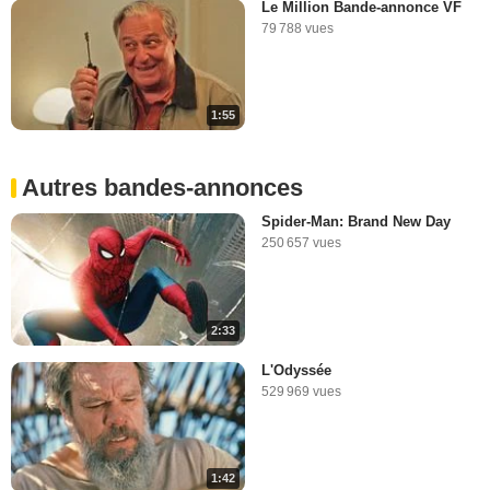
Le Million Bande-annonce VF
79 788 vues
1:55
Autres bandes-annonces
Spider-Man: Brand New Day
250 657 vues
2:33
L'Odyssée
529 969 vues
1:42