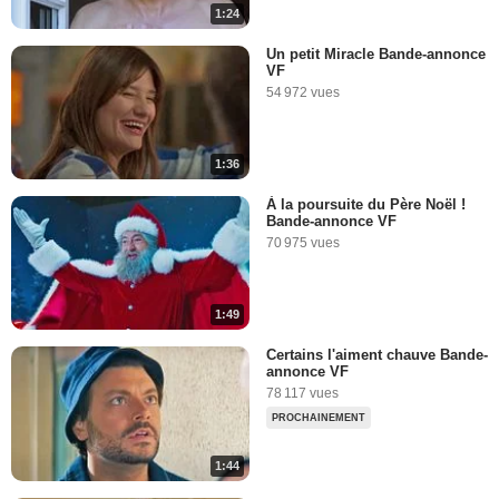
1:24
Un petit Miracle Bande-annonce
VF
54 972 vues
1:36
À la poursuite du Père Noël !
Bande-annonce VF
70 975 vues
1:49
Certains l'aiment chauve Bande-
annonce VF
78 117 vues
PROCHAINEMENT
1:44