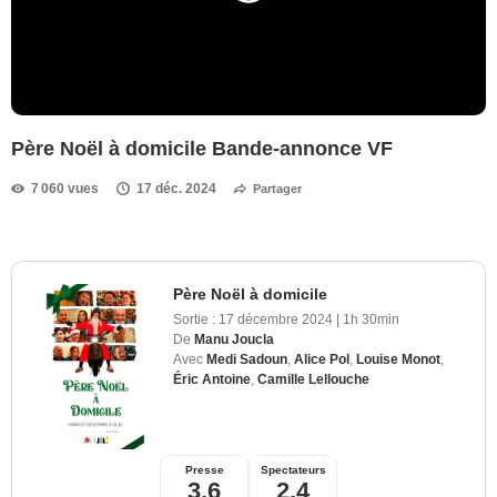
Père Noël à domicile Bande-annonce VF
7 060 vues
17 déc. 2024
Partager
Père Noël à domicile
Sortie :
17 décembre 2024
|
1h 30min
De
Manu Joucla
Avec
Medi Sadoun
,
Alice Pol
,
Louise Monot
,
Éric Antoine
,
Camille Lellouche
Presse
Spectateurs
3,6
2,4