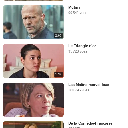
Mutiny
99 541 vues
2:00
Le Triangle d'or
95 723 vues
1:37
Les Matins merveilleux
108 796 vues
De la Comédie-Française