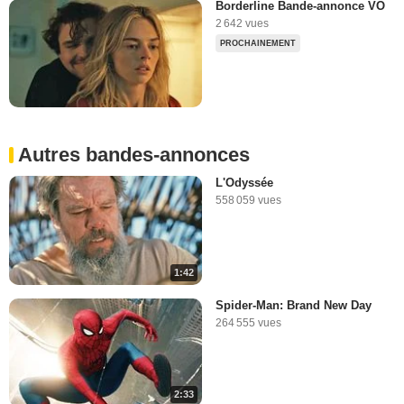
Borderline Bande-annonce VO
2 642 vues
PROCHAINEMENT
Autres bandes-annonces
L'Odyssée
558 059 vues
1:42
Spider-Man: Brand New Day
264 555 vues
2:33