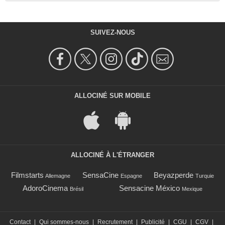
SUIVEZ-NOUS
ALLOCINÉ SUR MOBILE
ALLOCINÉ À L'ÉTRANGER
Filmstarts
SensaCine
Beyazperde
Allemagne
Espagne
Turquie
AdoroCinema
Sensacine México
Brésil
Mexique
Contact
|
Qui sommes-nous
|
Recrutement
|
Publicité
|
CGU
|
CGV
|