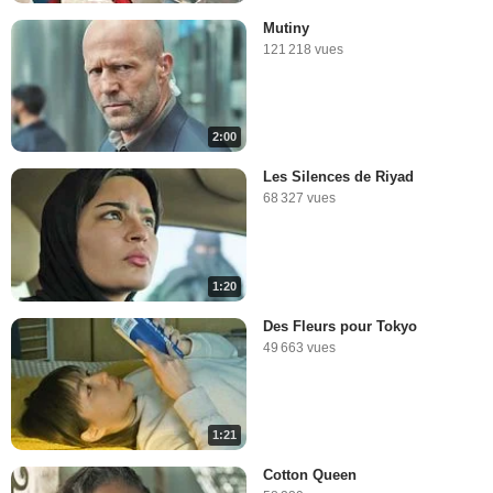
Mutiny
121 218 vues
2:00
Les Silences de Riyad
68 327 vues
1:20
Des Fleurs pour Tokyo
49 663 vues
1:21
Cotton Queen