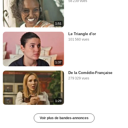
58 239 vues
1:51
Le Triangle d'or
101 560 vues
1:37
De la Comédie-Française
279 329 vues
1:29
Voir plus de bandes-annonces