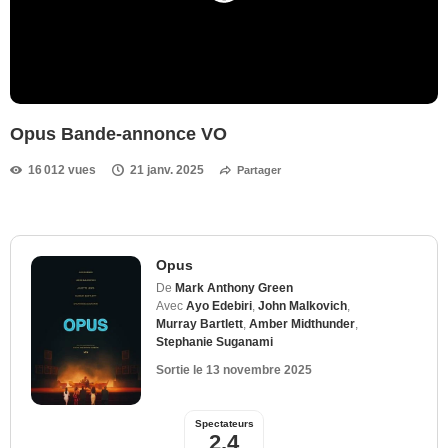
Opus Bande-annonce VO
16 012 vues
21 janv. 2025
Partager
Opus
De
Mark Anthony Green
Avec
Ayo Edebiri
,
John Malkovich
,
Murray Bartlett
,
Amber Midthunder
,
Stephanie Suganami
Sortie le
13 novembre 2025
Spectateurs
2,4