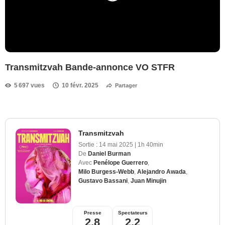
Transmitzvah Bande-annonce VO STFR
5 697 vues
10 févr. 2025
Partager
Transmitzvah
Sortie :
14 mai 2025
|
1h 40min
De
Daniel Burman
Avec
Penélope Guerrero
,
Milo Burgess-Webb
,
Alejandro Awada
,
Gustavo Bassani
,
Juan Minujin
Presse
Spectateurs
2,8
2,2