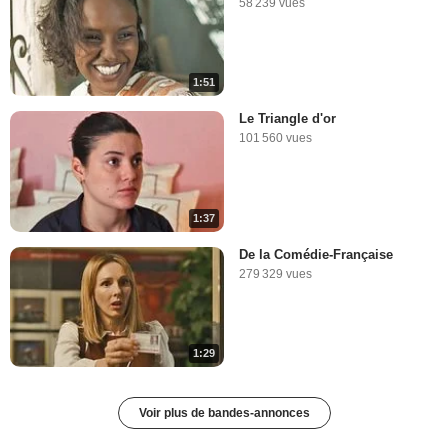
58 239 vues
1:51
Le Triangle d'or
101 560 vues
1:37
De la Comédie-Française
279 329 vues
1:29
Voir plus de bandes-annonces