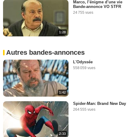
Marco, l’énigme d’une vie
Bande-annonce VO STFR
24 755 vues
1:28
Autres bandes-annonces
L'Odyssée
558 059 vues
1:42
Spider-Man: Brand New Day
264 555 vues
2:33