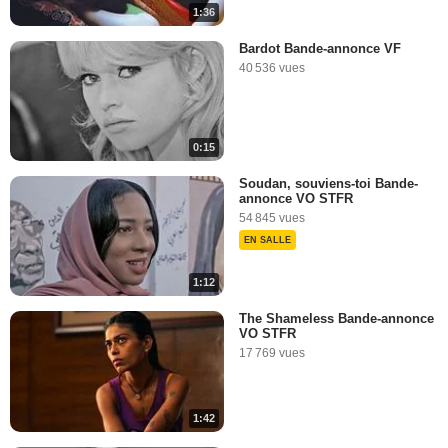
1:36
Bardot Bande-annonce VF
40 536 vues
0:15
Soudan, souviens-toi Bande-
annonce VO STFR
54 845 vues
EN SALLE
1:12
The Shameless Bande-annonce
VO STFR
17 769 vues
1:42