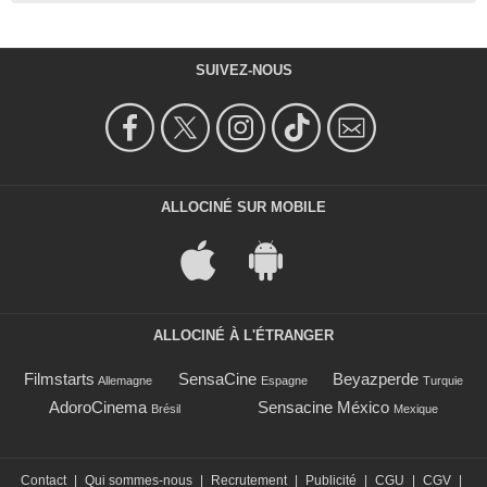
SUIVEZ-NOUS
ALLOCINÉ SUR MOBILE
ALLOCINÉ À L'ÉTRANGER
Filmstarts
SensaCine
Beyazperde
Allemagne
Espagne
Turquie
AdoroCinema
Sensacine México
Brésil
Mexique
Contact
|
Qui sommes-nous
|
Recrutement
|
Publicité
|
CGU
|
CGV
|