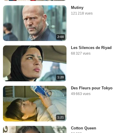
Mutiny
121 218 vues
2:00
Les Silences de Riyad
68 327 vues
1:20
Des Fleurs pour Tokyo
49 663 vues
1:21
Cotton Queen