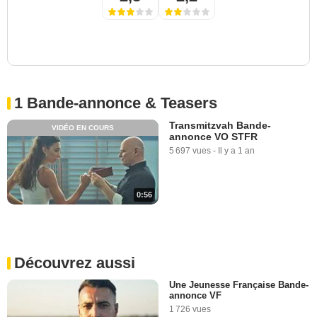
1 Bande-annonce & Teasers
Transmitzvah Bande-
VIDÉO EN COURS
annonce VO STFR
5 697 vues
-
Il y a 1 an
0:56
Découvrez aussi
Une Jeunesse Française Bande-
annonce VF
1 726 vues