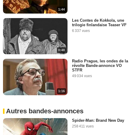
1:44
Les Contes de Kokkola, une
trilogie finlandaise Teaser VF
6 337 vues
0:48
Radio Prague, les ondes de la
révolte Bande-annonce VO
STFR
49 034 vues
1:16
Autres bandes-annonces
Spider-Man: Brand New Day
258 411 vues