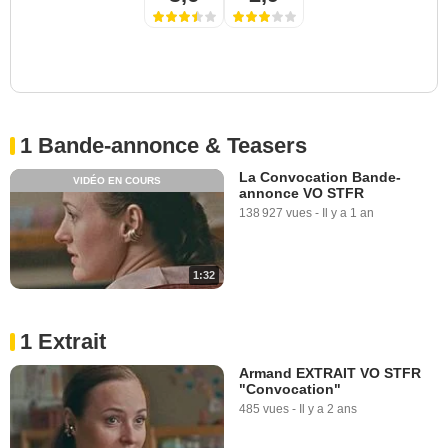
1 Bande-annonce & Teasers
La Convocation Bande-
VIDÉO EN COURS
annonce VO STFR
138 927 vues
-
Il y a 1 an
1:32
1 Extrait
Armand EXTRAIT VO STFR
"Convocation"
485 vues
-
Il y a 2 ans