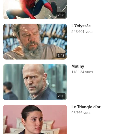
2:33
L'Odyssée
543 601 vues
1:42
Mutiny
118 134 vues
2:00
Le Triangle d'or
98 766 vues