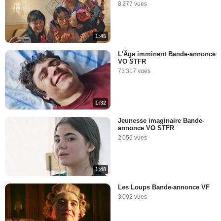
8 277 vues
1:45
L'Âge imminent Bande-annonce
VO STFR
73 317 vues
1:32
Jeunesse imaginaire Bande-
annonce VO STFR
2 056 vues
1:48
Les Loups Bande-annonce VF
3 092 vues