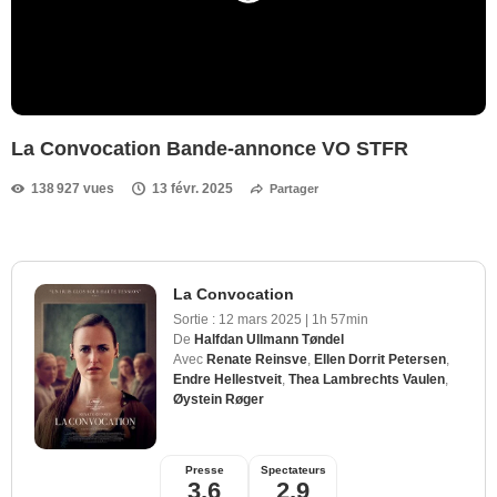
La Convocation Bande-annonce VO STFR
138 927 vues
13 févr. 2025
Partager
La Convocation
Sortie :
12 mars 2025
|
1h 57min
De
Halfdan Ullmann Tøndel
Avec
Renate Reinsve
,
Ellen Dorrit Petersen
,
Endre Hellestveit
,
Thea Lambrechts Vaulen
,
Øystein Røger
Presse
Spectateurs
3,6
2,9