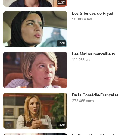
1:37
Les Silences de Riyad
50 303 vues
1:20
Les Matins merveilleux
111 256 vues
De la Comédie-Française
273 468 vues
1:29