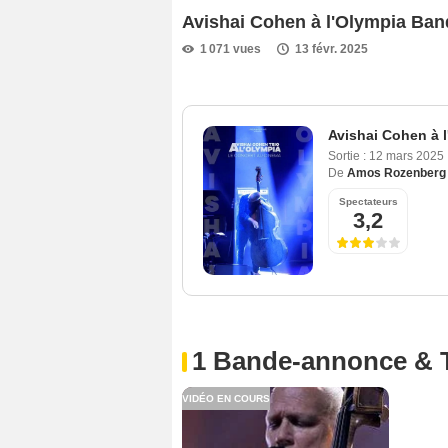
Avishai Cohen à l'Olympia Ba
1 071 vues
13 févr. 2025
Avishai Cohen à 
Sortie :
12 mars 2025
De
Amos Rozenberg
Spectateurs
3,2
1 Bande-annonce & 
VIDÉO EN COURS