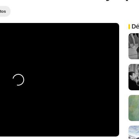
tos
Dé