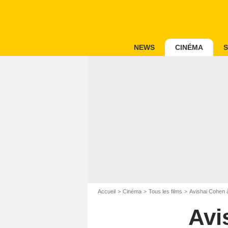
NEWS
CINÉMA
S
Accueil
Cinéma
Tous les films
Avishai Cohen à
Avi