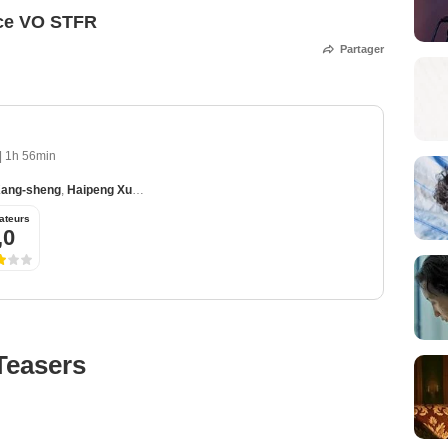
ce VO STFR
Partager
|
1h 56min
Kang-sheng
,
Haipeng Xu
,
Min Han Hsieh
,
Lisha Zheng
ateurs
,0
Teasers