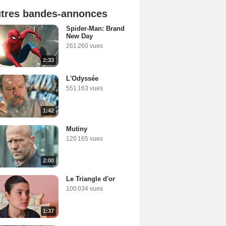
tres bandes-annonces
Spider-Man: Brand
New Day
261 260 vues
2:33
L'Odyssée
551 163 vues
1:42
Mutiny
120 165 vues
2:00
Le Triangle d'or
100 034 vues
1:37