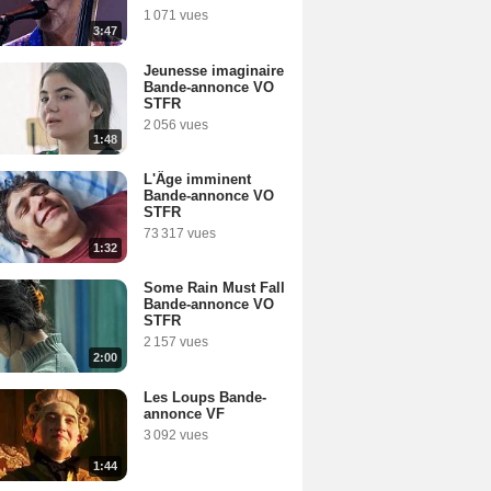
1 071 vues
3:47
Jeunesse imaginaire
Bande-annonce VO
STFR
2 056 vues
1:48
L'Âge imminent
Bande-annonce VO
STFR
73 317 vues
1:32
Some Rain Must Fall
Bande-annonce VO
STFR
2 157 vues
2:00
Les Loups Bande-
annonce VF
3 092 vues
1:44