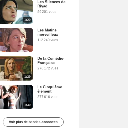
Les Silences de
Riyad
59 201 vues
1:20
Les Matins
merveilleux
112 240 vues
De la Comédie-
Française
276 172 vues
1:29
Le Cinquième
élément
377 616 vues
1:30
Voir plus de bandes-annonces