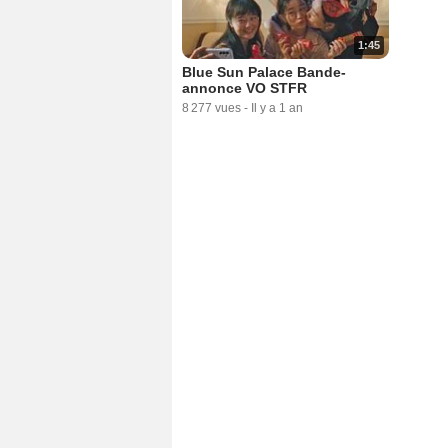
1:45
Blue Sun Palace Bande-
annonce VO STFR
8 277 vues
-
Il y a 1 an