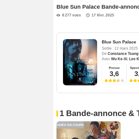
Blue Sun Palace Bande-annon
8 277 vues
17 févr. 2025
Blue Sun Palace
Sortie :
12 mars 2025
De
Constance Tsang
Avec
Wu Ke-Xi
,
Lee 
Presse
Spect
3,6
3
1 Bande-annonce & 
VIDÉO EN COURS