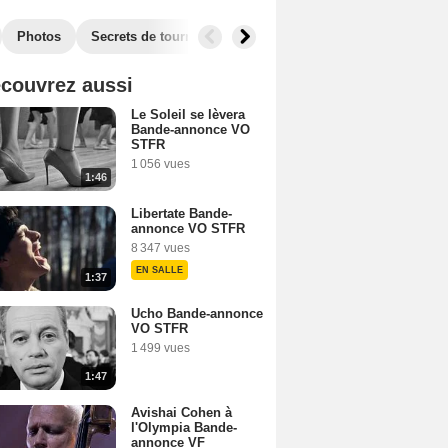
Photos
Secrets de tournage
Récompenses
couvrez aussi
Le Soleil se lèvera
Bande-annonce VO
STFR
1 056 vues
1:46
Libertate Bande-
annonce VO STFR
8 347 vues
EN SALLE
1:37
Ucho Bande-annonce
VO STFR
1 499 vues
1:47
Avishai Cohen à
l'Olympia Bande-
annonce VF