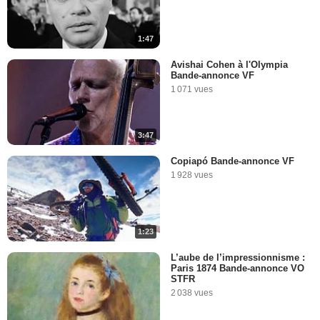
1:47
Avishai Cohen à l'Olympia
Bande-annonce VF
1 071 vues
3:47
Copiapó Bande-annonce VF
1 928 vues
1:23
L’aube de l’impressionnisme :
Paris 1874 Bande-annonce VO
STFR
2 038 vues