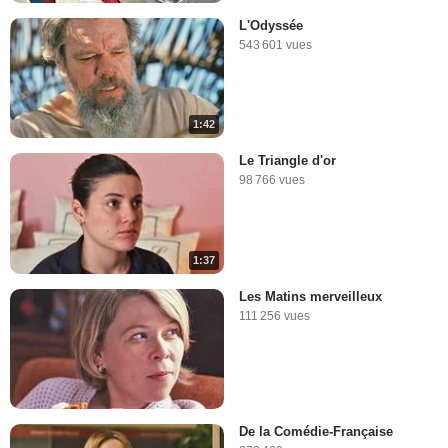
L'Odyssée
543 601 vues
1:42
Le Triangle d'or
98 766 vues
1:37
Les Matins merveilleux
111 256 vues
De la Comédie-Française