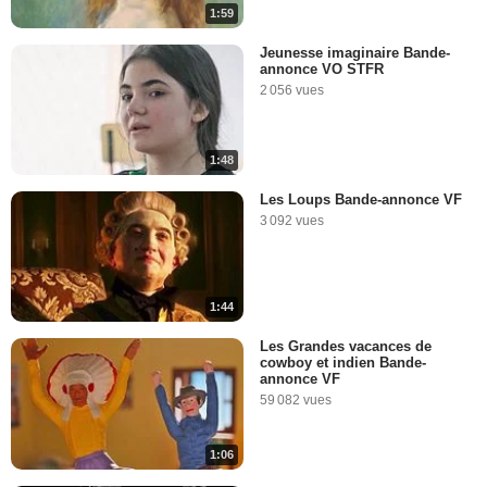
1:59
Jeunesse imaginaire Bande-
annonce VO STFR
2 056 vues
1:48
Les Loups Bande-annonce VF
3 092 vues
1:44
Les Grandes vacances de
cowboy et indien Bande-
annonce VF
59 082 vues
1:06