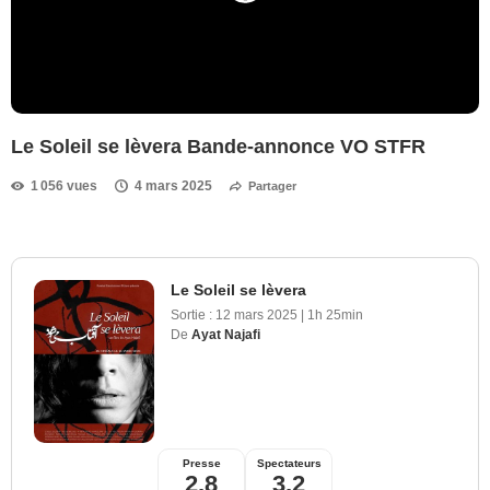
Le Soleil se lèvera Bande-annonce VO STFR
1 056 vues
4 mars 2025
Partager
Le Soleil se lèvera
Sortie :
12 mars 2025
|
1h 25min
De
Ayat Najafi
Presse
Spectateurs
2,8
3,2