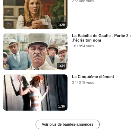
273 468 vues
1:29
La Bataille de Gaulle - Partie 2 :
J’écris ton nom
161 954 vues
1:34
Le Cinquième élément
377 378 vues
1:30
Voir plus de bandes-annonces