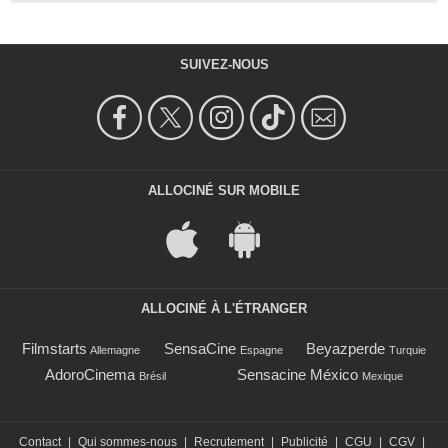
SUIVEZ-NOUS
ALLOCINÉ SUR MOBILE
ALLOCINÉ À L'ÉTRANGER
Filmstarts
SensaCine
Beyazperde
Allemagne
Espagne
Turquie
AdoroCinema
Sensacine México
Brésil
Mexique
Contact
|
Qui sommes-nous
|
Recrutement
|
Publicité
|
CGU
|
CGV
|