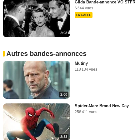
Gilda Bande-annonce VO STFR
6 644 vues
EN SALLE
2:08
Autres bandes-annonces
Mutiny
118 134 vues
2:00
Spider-Man: Brand New Day
258 411 vues
2:33