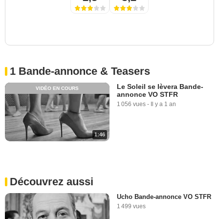
1 Bande-annonce & Teasers
Le Soleil se lèvera Bande-
VIDÉO EN COURS
annonce VO STFR
1 056 vues
-
Il y a 1 an
1:46
Découvrez aussi
Ucho Bande-annonce VO STFR
1 499 vues