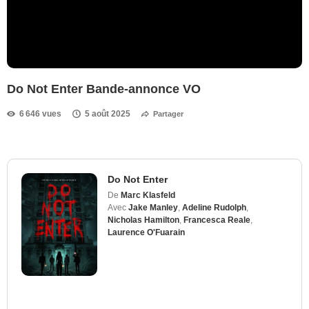
Do Not Enter Bande-annonce VO
6 646 vues
5 août 2025
Partager
Do Not Enter
De
Marc Klasfeld
Avec
Jake Manley
,
Adeline Rudolph
,
Nicholas Hamilton
,
Francesca Reale
,
Laurence O'Fuarain