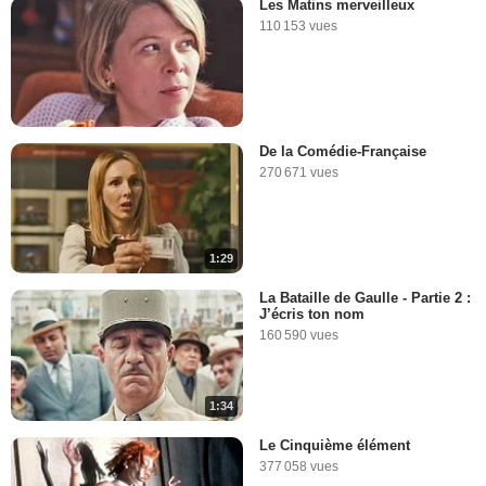
Les Matins merveilleux
110 153 vues
De la Comédie-Française
270 671 vues
1:29
La Bataille de Gaulle - Partie 2 :
J’écris ton nom
160 590 vues
1:34
Le Cinquième élément
377 058 vues