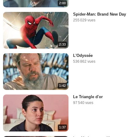
2:00
Spider-Man: Brand New Day
255 029 vues
2:33
L'Odyssée
536 862 vues
1:42
Le Triangle d'or
97 540 vues
1:37