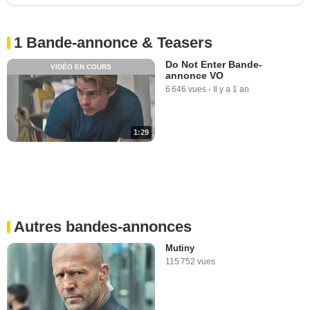
1 Bande-annonce & Teasers
Do Not Enter Bande-
VIDÉO EN COURS
annonce VO
6 646 vues
-
Il y a 1 an
1:29
Autres bandes-annonces
Mutiny
115 752 vues