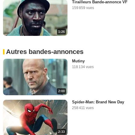
Tirailleurs Bande-annonce VF
159 859 vues
1:26
Autres bandes-annonces
Mutiny
118 134 vues
2:00
Spider-Man: Brand New Day
258 411 vues
2:33