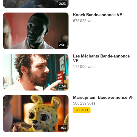
2:23
Knock Bande-annonce VF
675 028 vues
2:41
Les Méchants Bande-annonce
VF
172 065 vues
1:50
Marsupilami Bande-annonce VF
508 239 vues
EN SALLE
1:53