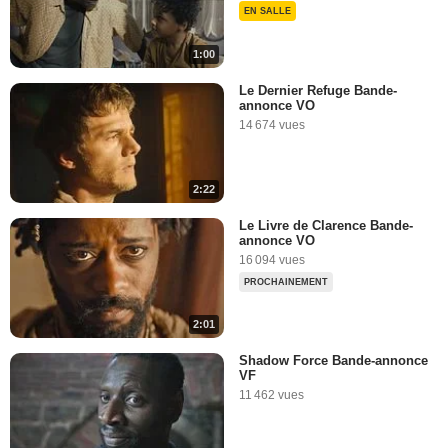
EN SALLE
1:00
Le Dernier Refuge Bande-
annonce VO
14 674 vues
2:22
Le Livre de Clarence Bande-
annonce VO
16 094 vues
PROCHAINEMENT
2:01
Shadow Force Bande-annonce
VF
11 462 vues