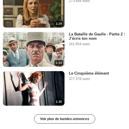
273 468 vues
1:29
La Bataille de Gaulle - Partie 2 :
J’écris ton nom
161 954 vues
1:34
Le Cinquième élément
377 378 vues
1:30
Voir plus de bandes-annonces