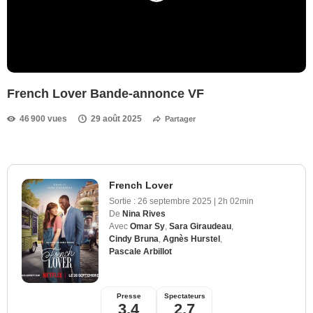
French Lover Bande-annonce VF
46 900 vues
29 août 2025
Partager
French Lover
Sortie :
26 septembre 2025
|
2h 02min
De
Nina Rives
Avec
Omar Sy
,
Sara Giraudeau
,
Cindy Bruna
,
Agnès Hurstel
,
Pascale Arbillot
Presse
Spectateurs
3,4
2,7