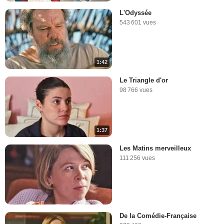
L'Odyssée
543 601 vues
1:42
Le Triangle d'or
98 766 vues
1:37
Les Matins merveilleux
111 256 vues
De la Comédie-Française