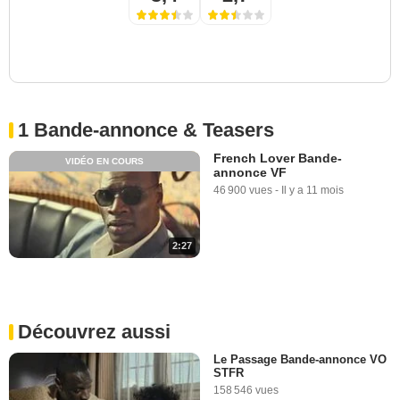
1 Bande-annonce & Teasers
French Lover Bande-
VIDÉO EN COURS
annonce VF
46 900 vues
-
Il y a 11 mois
2:27
Découvrez aussi
Le Passage Bande-annonce VO
STFR
158 546 vues