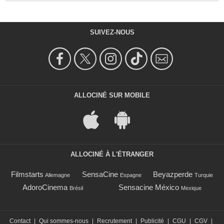
SUIVEZ-NOUS
ALLOCINÉ SUR MOBILE
ALLOCINÉ À L'ÉTRANGER
Filmstarts
SensaCine
Beyazperde
Allemagne
Espagne
Turquie
AdoroCinema
Sensacine México
Brésil
Mexique
Contact
|
Qui sommes-nous
|
Recrutement
|
Publicité
|
CGU
|
CGV
|