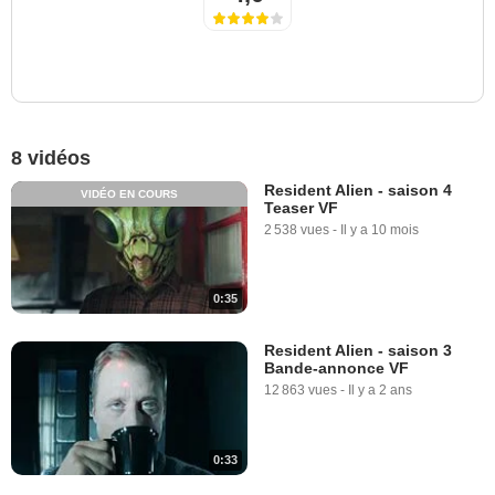
8 vidéos
Resident Alien - saison 4
VIDÉO EN COURS
Teaser VF
2 538 vues
-
Il y a 10 mois
0:35
Resident Alien - saison 3
Bande-annonce VF
12 863 vues
-
Il y a 2 ans
0:33