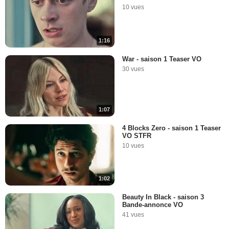
10 vues
1:16
War - saison 1 Teaser VO
30 vues
1:07
4 Blocks Zero - saison 1 Teaser
VO STFR
10 vues
1:02
Beauty In Black - saison 3
Bande-annonce VO
41 vues