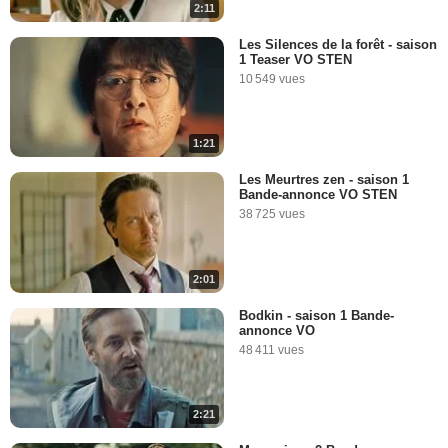
2:11
Les Silences de la forêt - saison
1 Teaser VO STEN
10 549 vues
1:21
Les Meurtres zen - saison 1
Bande-annonce VO STEN
38 725 vues
2:01
Bodkin - saison 1 Bande-
annonce VO
48 411 vues
2:21