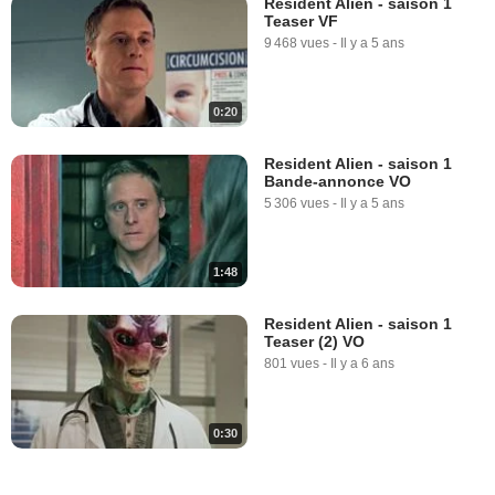
Resident Alien - saison 1
Teaser VF
9 468 vues
-
Il y a 5 ans
0:20
Resident Alien - saison 1
Bande-annonce VO
5 306 vues
-
Il y a 5 ans
1:48
Resident Alien - saison 1
Teaser (2) VO
801 vues
-
Il y a 6 ans
0:30