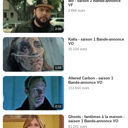
Mo - saison 2 Bande-annonce
VF
2 866 vues
2:08
Katla - saison 1 Bande-annonce
VO
35 104 vues
1:55
Altered Carbon - saison 1
Bande-annonce VO
151 444 vues
2:12
Ghosts : fantômes à la maison -
saison 1 Bande-annonce VO
81 241 vues