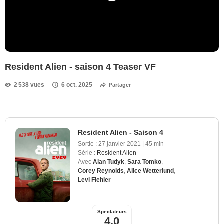
Resident Alien - saison 4 Teaser VF
2 538 vues
6 oct. 2025
Partager
Resident Alien - Saison 4
Sortie :
27 janvier 2021
|
45 min
Série :
Resident Alien
Avec
Alan Tudyk
,
Sara Tomko
,
Corey Reynolds
,
Alice Wetterlund
,
Levi Fiehler
Spectateurs
4,0