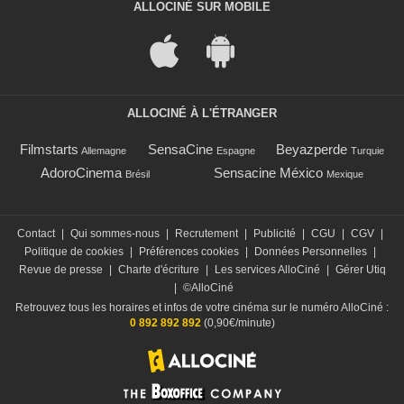
ALLOCINÉ SUR MOBILE
ALLOCINÉ À L'ÉTRANGER
Filmstarts
SensaCine
Beyazperde
Allemagne
Espagne
Turquie
AdoroCinema
Sensacine México
Brésil
Mexique
Contact
|
Qui sommes-nous
|
Recrutement
|
Publicité
|
CGU
|
CGV
|
Politique de cookies
|
Préférences cookies
|
Données Personnelles
|
Revue de presse
|
Charte d'écriture
|
Les services AlloCiné
|
Gérer Utiq
|
©AlloCiné
Retrouvez tous les horaires et infos de votre cinéma sur le numéro AlloCiné :
0 892 892 892
(0,90€/minute)