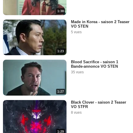
1:38
Made in Korea - saison 2 Teaser
VO STEN
5 vues
1:23
Blood Sacrifice - saison 1
Bande-annonce VO STEN
35 vues
1:27
Black Clover - saison 2 Teaser
VO STFR
8 vues
1:29