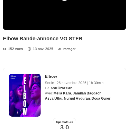
Elbow Bande-annonce VO STFR
152 vues
13 nov. 2025
Partager
Elbow
Sortie :
26 novembre 2025
|
1h 30min
De
Aslı Özarslan
Avec
Melia Kara
,
Jamilah Bagdach
,
Asya Utku
,
Nurgül Ayduran
,
Doga Gürer
Spectateurs
3,0