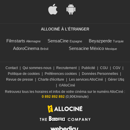
ALLOCINÉ À L'ÉTRANGER
Filmstarts
SensaCine
Beyazperde
Allemagne
Espagne
Turquie
AdoroCinema
Sensacine México
Brésil
Mexique
Contact
|
Qui sommes-nous
|
Recrutement
|
Publicité
|
CGU
|
CGV
|
Politique de cookies
|
Préférences cookies
|
Données Personnelles
|
Revue de presse
|
Charte d'écriture
|
Les services AlloCiné
|
Gérer Utiq
|
©AlloCiné
Retrouvez tous les horaires et infos de votre cinéma sur le numéro AlloCiné :
0 892 892 892
(0,90€/minute)