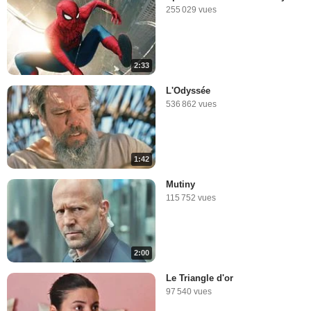
255 029 vues
2:33
L'Odyssée
536 862 vues
1:42
Mutiny
115 752 vues
2:00
Le Triangle d'or
97 540 vues