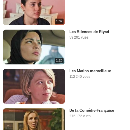
1:37
Les Silences de Riyad
59 201 vues
1:20
Les Matins merveilleux
112 240 vues
De la Comédie-Française
276 172 vues