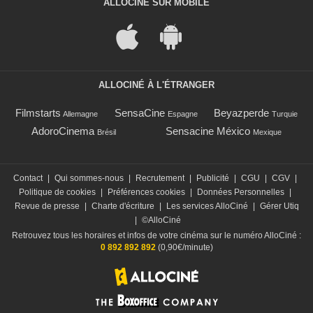
ALLOCINÉ SUR MOBILE
ALLOCINÉ À L'ÉTRANGER
Filmstarts
SensaCine
Beyazperde
Allemagne
Espagne
Turquie
AdoroCinema
Sensacine México
Brésil
Mexique
Contact
|
Qui sommes-nous
|
Recrutement
|
Publicité
|
CGU
|
CGV
|
Politique de cookies
|
Préférences cookies
|
Données Personnelles
|
Revue de presse
|
Charte d'écriture
|
Les services AlloCiné
|
Gérer Utiq
|
©AlloCiné
Retrouvez tous les horaires et infos de votre cinéma sur le numéro AlloCiné :
0 892 892 892
(0,90€/minute)