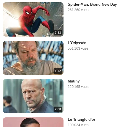
Spider-Man: Brand New Day
261 260 vues
2:33
L'Odyssée
551 163 vues
1:42
Mutiny
120 165 vues
2:00
Le Triangle d'or
100 034 vues