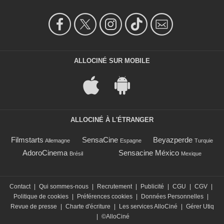
ALLOCINÉ SUR MOBILE
ALLOCINÉ À L'ÉTRANGER
Filmstarts
SensaCine
Beyazperde
Allemagne
Espagne
Turquie
AdoroCinema
Sensacine México
Brésil
Mexique
Contact
|
Qui sommes-nous
|
Recrutement
|
Publicité
|
CGU
|
CGV
|
Politique de cookies
|
Préférences cookies
|
Données Personnelles
|
Revue de presse
|
Charte d'écriture
|
Les services AlloCiné
|
Gérer Utiq
|
©AlloCiné