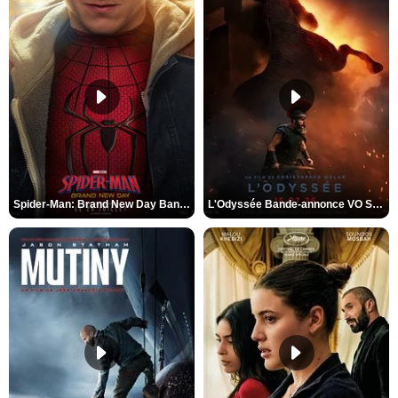
Spider-Man: Brand New Day Bande-annonce VO STFR
L'Odyssée Bande-annonce VO STFR