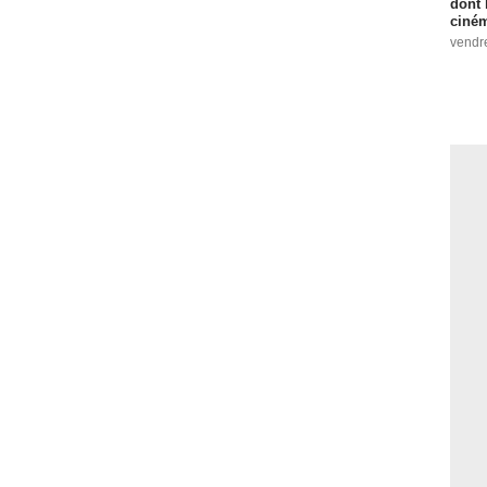
dont 
ciném
vendr