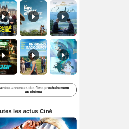
Juste pour une nuit Bande-annonce VO STFR
Un grand raccourci Bande-annonce VF
Une aube nouvelle Bande-annonce VO STFR
andes-annonces des films prochainement
au cinéma
utes les actus Ciné