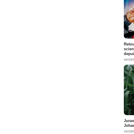
Retou
scien
depui
vendr
Juras
Johan
vendr