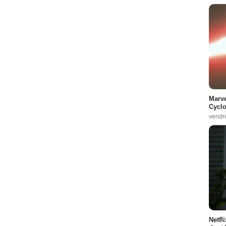
Marve
Cyclo
vendr
Netfl