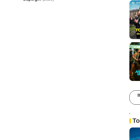
B
'
To