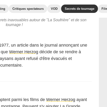
ting
Critiques spectateurs
VOD
Secrets de tournage
Fil
crets inavouables autour de "La Soufrière" et de son
tournage !
 1977, un article dans le journal annonçant une
e que
Werner Herzog
décide de se rendre à
 paysans ayant refusé d'être évacués et
ocumentaire.
tent parmi les films de
Werner Herzog
ayant
la montagne. Peuvent s'y ajouter
La Grande