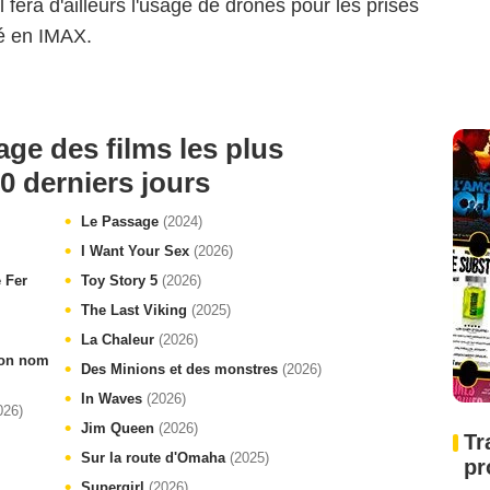
l fera d'ailleurs l'usage de drones pour les prises
né en IMAX.
age des films les plus
0 derniers jours
Le Passage
(2024)
I Want Your Sex
(2026)
e Fer
Toy Story 5
(2026)
The Last Viking
(2025)
La Chaleur
(2026)
 ton nom
Des Minions et des monstres
(2026)
In Waves
(2026)
026)
Jim Queen
(2026)
Tr
Sur la route d'Omaha
(2025)
pr
Supergirl
(2026)