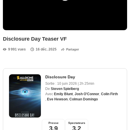
Disclosure Day Teaser VF
9 991 vues
16 déc. 2025
Partager
Disclosure Day
Sortie :
10 juin 2026
|
2h 25min
De
Steven Spielberg
Avec
Emily Blunt
,
Josh O'Connor
,
Colin Firth
,
Eve Hewson
,
Colman Domingo
Presse
Spectateurs
3,9
3,2