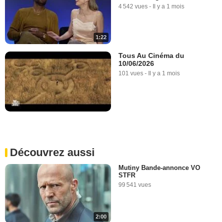
4 542 vues
-
Il y a 1 mois
1:22
Tous Au Cinéma du
10/06/2026
101 vues
-
Il y a 1 mois
Découvrez aussi
Mutiny Bande-annonce VO
STFR
99 541 vues
2:00