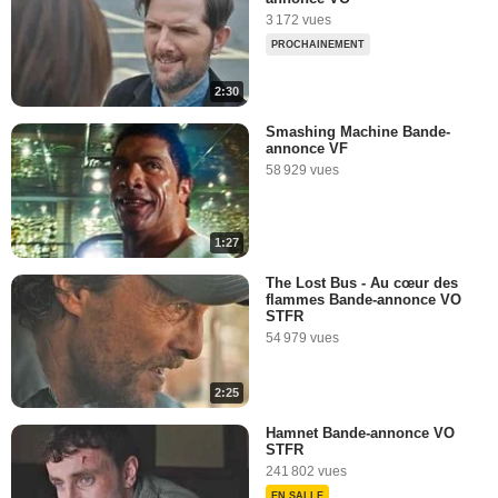
3 172 vues
PROCHAINEMENT
2:30
Smashing Machine Bande-
annonce VF
58 929 vues
1:27
The Lost Bus - Au cœur des
flammes Bande-annonce VO
STFR
54 979 vues
2:25
Hamnet Bande-annonce VO
STFR
241 802 vues
EN SALLE