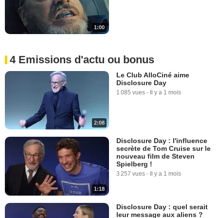
1:00
4 Emissions d'actu ou bonus
Le Club AlloCiné aime
Disclosure Day
1 085 vues
-
Il y a 1 mois
2:08
Disclosure Day : l'influence
secrète de Tom Cruise sur le
nouveau film de Steven
Spielberg !
3 257 vues
-
Il y a 1 mois
1:18
Disclosure Day : quel serait
leur message aux aliens ?