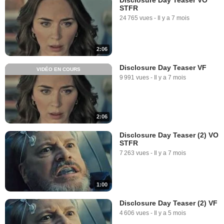
STFR
24 765 vues
-
Il y a 7 mois
2:06
Disclosure Day Teaser VF
VIDÉO EN COURS
9 991 vues
-
Il y a 7 mois
2:06
Disclosure Day Teaser (2) VO
STFR
7 263 vues
-
Il y a 7 mois
1:00
Disclosure Day Teaser (2) VF
4 606 vues
-
Il y a 5 mois