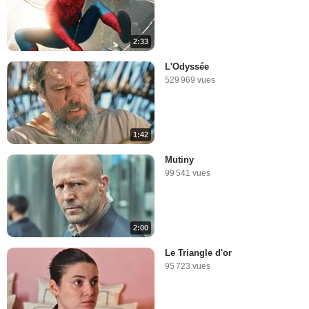
2:33
L'Odyssée
529 969 vues
1:42
Mutiny
99 541 vues
2:00
Le Triangle d'or
95 723 vues