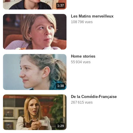
1:37
Les Matins merveilleux
108 796 vues
Home stories
55 934 vues
1:38
De la Comédie-Française
267 615 vues
1:29