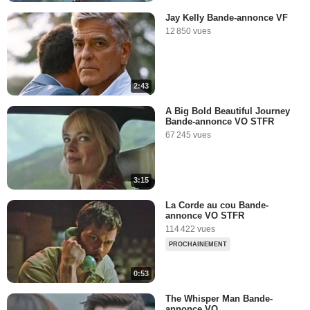
Jay Kelly Bande-annonce VF
12 850 vues
2:43
A Big Bold Beautiful Journey
Bande-annonce VO STFR
67 245 vues
3:15
La Corde au cou Bande-
annonce VO STFR
114 422 vues
PROCHAINEMENT
0:53
The Whisper Man Bande-
annonce VO