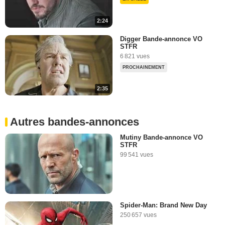
2:24
Digger Bande-annonce VO
STFR
6 821 vues
PROCHAINEMENT
2:35
Autres bandes-annonces
Mutiny Bande-annonce VO
STFR
99 541 vues
Spider-Man: Brand New Day
250 657 vues