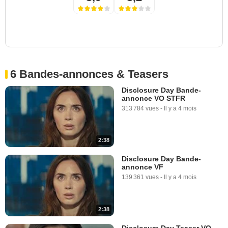
6 Bandes-annonces & Teasers
Disclosure Day Bande-
annonce VO STFR
313 784 vues
-
Il y a 4 mois
2:38
Disclosure Day Bande-
annonce VF
139 361 vues
-
Il y a 4 mois
2:38
Disclosure Day Teaser VO