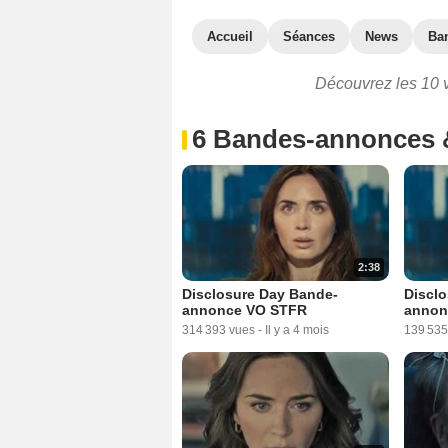
Accueil
Séances
News
Ba
Découvrez les 10 v
6 Bandes-annonces 
2:38
Disclosure Day Bande-
Discl
annonce VO STFR
annon
314 393 vues
-
Il y a 4 mois
139 535