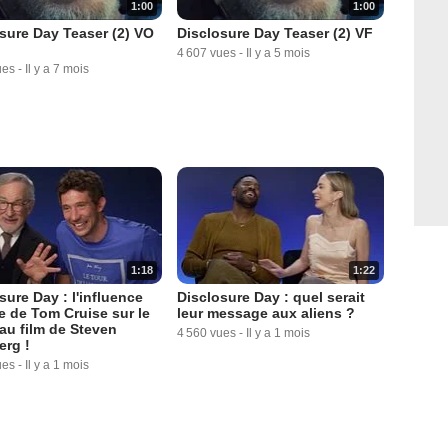
1:00
1:00
sure Day Teaser (2) VO
Disclosure Day Teaser (2) VF
4 607 vues
-
Il y a 5 mois
ues
-
Il y a 7 mois
1:18
1:22
sure Day : l'influence
Disclosure Day : quel serait
e de Tom Cruise sur le
leur message aux aliens ?
u film de Steven
4 560 vues
-
Il y a 1 mois
erg !
ues
-
Il y a 1 mois