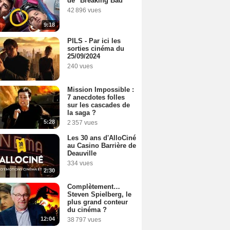
de "Breaking Bad"
42 896 vues
9:18
PILS - Par ici les
sorties cinéma du
25/09/2024
240 vues
Mission Impossible :
7 anecdotes folles
sur les cascades de
la saga ?
5:28
2 357 vues
Les 30 ans d'AlloCiné
au Casino Barrière de
Deauville
334 vues
2:30
Complètement…
Steven Spielberg, le
plus grand conteur
du cinéma ?
12:04
38 797 vues