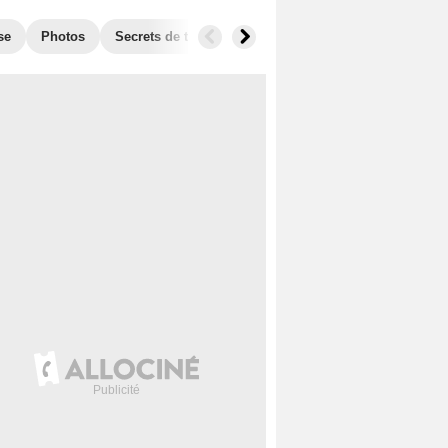
se
Photos
Secrets de tournage
Box Office
Récompense