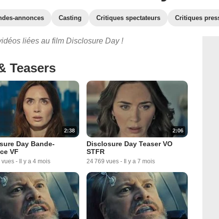
ndes-annonces
Casting
Critiques spectateurs
Critiques pres
idéos liées au film Disclosure Day !
& Teasers
2:38
2:06
osure Day Bande-
Disclosure Day Teaser VO
ce VF
STFR
 vues
-
Il y a 4 mois
24 769 vues
-
Il y a 7 mois