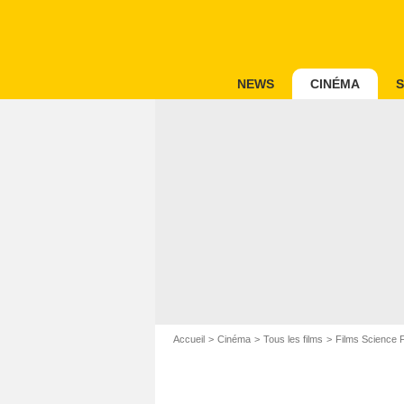
NEWS
CINÉMA
S
Accueil
Cinéma
Tous les films
Films Science F