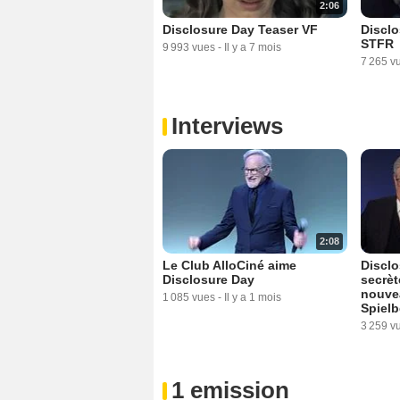
2:06
Disclosure Day Teaser VF
Disclo
STFR
9 993 vues
-
Il y a 7 mois
7 265 v
Interviews
2:08
Le Club AlloCiné aime
Disclo
Disclosure Day
secrèt
nouvea
1 085 vues
-
Il y a 1 mois
Spielb
3 259 v
1 emission