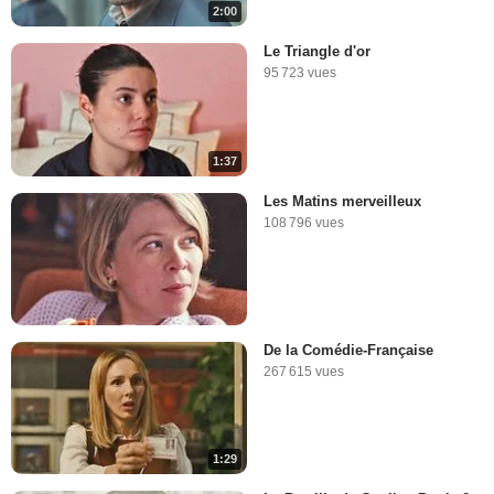
2:00
Le Triangle d'or
95 723 vues
1:37
Les Matins merveilleux
108 796 vues
De la Comédie-Française
267 615 vues
1:29