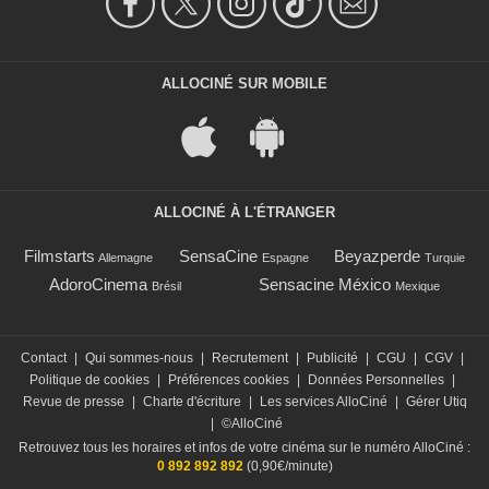
ALLOCINÉ SUR MOBILE
ALLOCINÉ À L'ÉTRANGER
Filmstarts
SensaCine
Beyazperde
Allemagne
Espagne
Turquie
AdoroCinema
Sensacine México
Brésil
Mexique
Contact
|
Qui sommes-nous
|
Recrutement
|
Publicité
|
CGU
|
CGV
|
Politique de cookies
|
Préférences cookies
|
Données Personnelles
|
Revue de presse
|
Charte d'écriture
|
Les services AlloCiné
|
Gérer Utiq
|
©AlloCiné
Retrouvez tous les horaires et infos de votre cinéma sur le numéro AlloCiné :
0 892 892 892
(0,90€/minute)