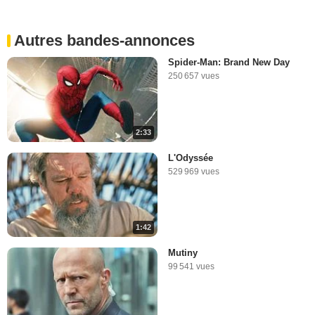
Autres bandes-annonces
Spider-Man: Brand New Day
250 657 vues
2:33
L'Odyssée
529 969 vues
1:42
Mutiny
99 541 vues