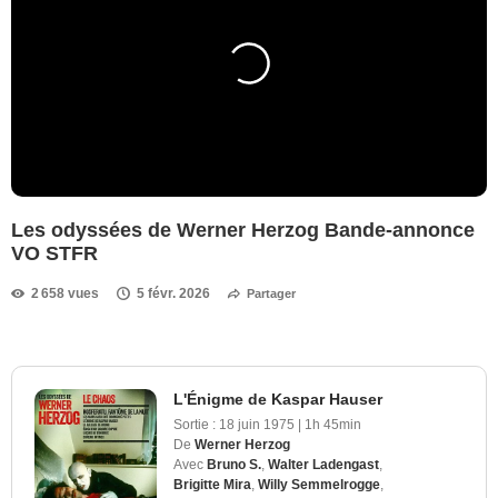
Les odyssées de Werner Herzog Bande-annonce
VO STFR
2 658 vues
5 févr. 2026
Partager
L'Énigme de Kaspar Hauser
Sortie :
18 juin 1975
|
1h 45min
De
Werner Herzog
Avec
Bruno S.
,
Walter Ladengast
,
Brigitte Mira
,
Willy Semmelrogge
,