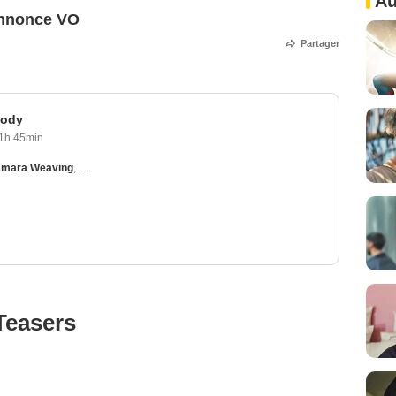
Au
annonce VO
Partager
Body
1h 45min
mara Weaving
,
Timothy Olyphant
,
Juliette Lewis
,
Paul Guilfoyle (II)
Teasers