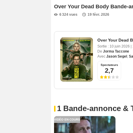
Over Your Dead Body Bande-
6 324 vues
19 févr. 2026
Over Your Dead 
Sortie :
10 juin 2026
|
De
Jorma Taccone
Avec
Jason Segel
,
Sa
Spectateurs
2,7
1 Bande-annonce & 
VIDÉO EN COURS