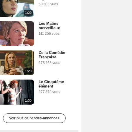
50 303 vues
1:20
Les Matins
merveilleux
111 256 vues
De la Comédie-
Française
273 468 vues
1:29
Le Cinquième
élément
377 378 vues
1:30
Voir plus de bandes-annonces