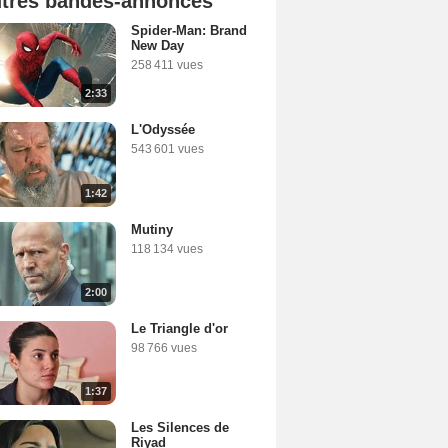
tres bandes-annonces
Spider-Man: Brand
New Day
258 411 vues
2:33
L'Odyssée
543 601 vues
1:42
Mutiny
118 134 vues
2:00
Le Triangle d'or
98 766 vues
1:37
Les Silences de
Riyad