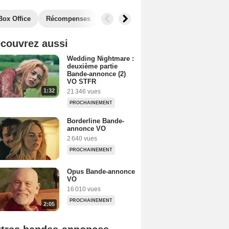
Box Office
Récompenses
couvrez aussi
Wedding Nightmare :
deuxième partie
Bande-annonce (2)
VO STFR
1:32
21 346 vues
PROCHAINEMENT
Borderline Bande-
annonce VO
2 640 vues
PROCHAINEMENT
Opus Bande-annonce
VO
16 010 vues
PROCHAINEMENT
2:05