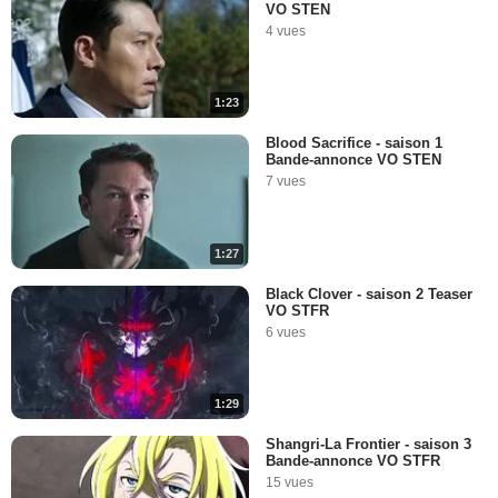
VO STEN
4 vues
1:23
Blood Sacrifice - saison 1
Bande-annonce VO STEN
7 vues
1:27
Black Clover - saison 2 Teaser
VO STFR
6 vues
1:29
Shangri-La Frontier - saison 3
Bande-annonce VO STFR
15 vues