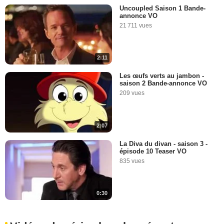
Uncoupled Saison 1 Bande-
annonce VO
21 711 vues
2:11
Les œufs verts au jambon -
saison 2 Bande-annonce VO
209 vues
2:07
La Diva du divan - saison 3 -
épisode 10 Teaser VO
835 vues
0:30