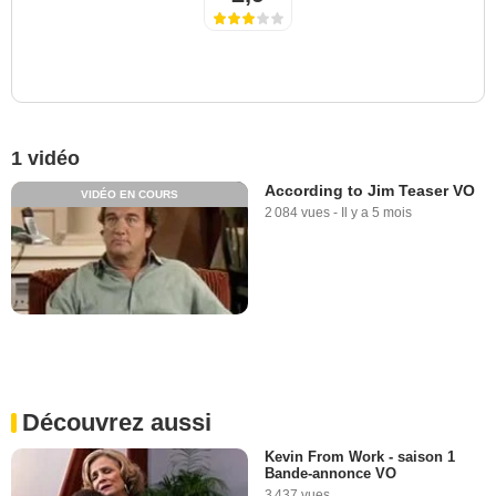
1 vidéo
According to Jim Teaser VO
VIDÉO EN COURS
2 084 vues
-
Il y a 5 mois
Découvrez aussi
Kevin From Work - saison 1
Bande-annonce VO
3 437 vues