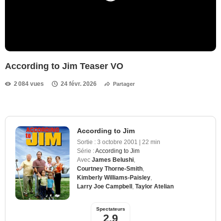
According to Jim Teaser VO
2 084 vues
24 févr. 2026
Partager
According to Jim
Sortie :
3 octobre 2001
|
22 min
Série :
According to Jim
Avec
James Belushi
,
Courtney Thorne-Smith
,
Kimberly Williams-Paisley
,
Larry Joe Campbell
,
Taylor Atelian
Spectateurs
2,9