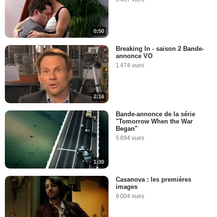
0:50
Breaking In - saison 2 Bande-
annonce VO
1 474 vues
2:16
Bande-annonce de la série
"Tomorrow When the War
Began"
5 894 vues
1:30
Casanova : les premières
images
9 004 vues