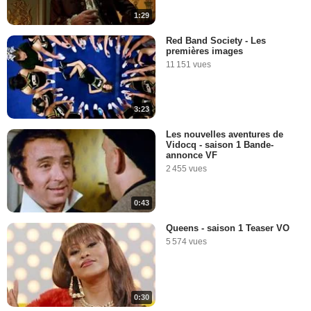
1:29
Red Band Society - Les
premières images
11 151 vues
3:23
Les nouvelles aventures de
Vidocq - saison 1 Bande-
annonce VF
2 455 vues
0:43
Queens - saison 1 Teaser VO
5 574 vues
0:30