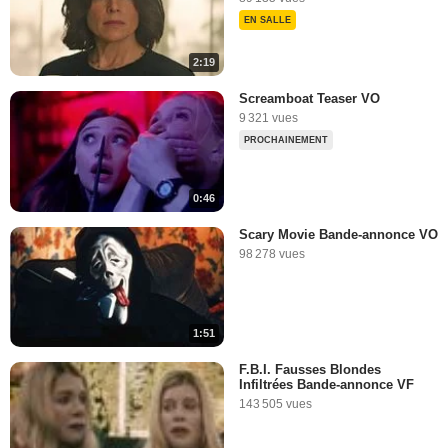
EN SALLE
2:19
Screamboat Teaser VO
9 321 vues
PROCHAINEMENT
0:46
Scary Movie Bande-annonce VO
98 278 vues
1:51
F.B.I. Fausses Blondes
Infiltrées Bande-annonce VF
143 505 vues