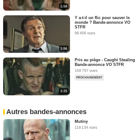
1:58
Y a-t-il un flic pour sauver le
monde ? Bande-annonce VO
STFR
96 406 vues
1:56
Pris au piège - Caught Stealing
Bande-annonce VO STFR
168 797 vues
PROCHAINEMENT
2:25
Autres bandes-annonces
Mutiny
118 134 vues