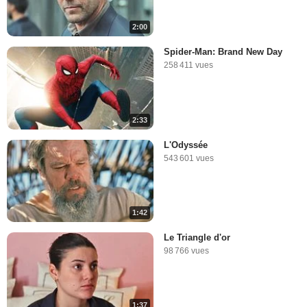
2:00
Spider-Man: Brand New Day
258 411 vues
2:33
L'Odyssée
543 601 vues
1:42
Le Triangle d'or
98 766 vues
1:37