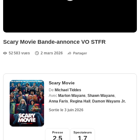
Scary Movie Bande-annonce VO STFR
52 583 vues
2 mars 2026
Partager
Scary Movie
De
Michael Tiddes
Avec
Marlon Wayans
,
Shawn Wayans
,
Anna Faris
,
Regina Hall
,
Damon Wayans Jr.
Sortie le
3 juin 2026
Presse
Spectateurs
2,5
1,7