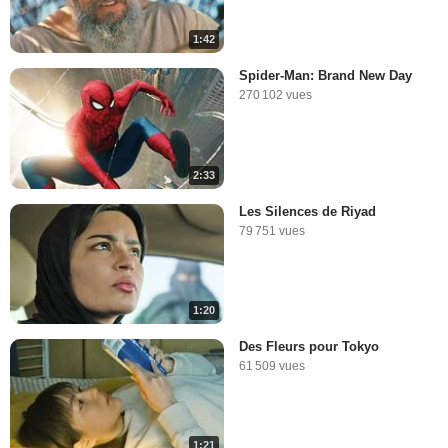
1:42
Spider-Man: Brand New Day
270 102 vues
2:33
Les Silences de Riyad
79 751 vues
1:20
Des Fleurs pour Tokyo
61 509 vues
1:21