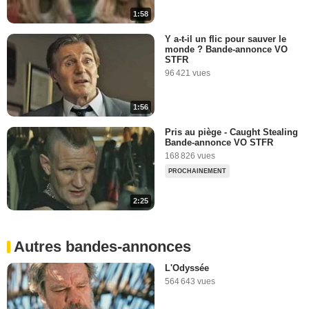
1:58
Y a-t-il un flic pour sauver le
monde ? Bande-annonce VO
STFR
96 421 vues
1:56
Pris au piège - Caught Stealing
Bande-annonce VO STFR
168 826 vues
PROCHAINEMENT
2:25
Autres bandes-annonces
L'Odyssée
564 643 vues