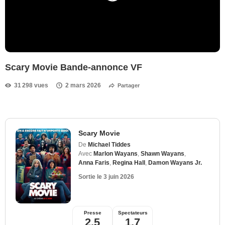
Scary Movie Bande-annonce VF
31 298 vues
2 mars 2026
Partager
Scary Movie
De
Michael Tiddes
Avec
Marlon Wayans
,
Shawn Wayans
,
Anna Faris
,
Regina Hall
,
Damon Wayans Jr.
Sortie le
3 juin 2026
Presse
Spectateurs
2,5
1,7