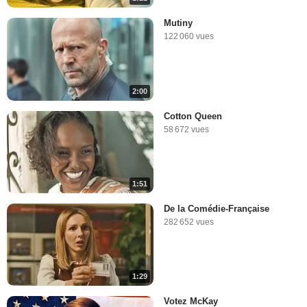
Mutiny
122 060 vues
2:00
Cotton Queen
58 672 vues
1:51
De la Comédie-Française
282 652 vues
1:29
Votez McKay