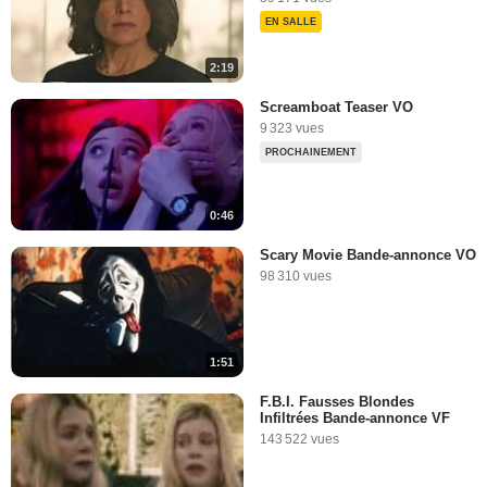
EN SALLE
2:19
Screamboat Teaser VO
9 323 vues
PROCHAINEMENT
0:46
Scary Movie Bande-annonce VO
98 310 vues
1:51
F.B.I. Fausses Blondes
Infiltrées Bande-annonce VF
143 522 vues