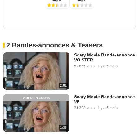
2 Bandes-annonces & Teasers
Scary Movie Bande-annonce
VO STFR
52 856 vues
-
Il y a 5 mois
2:01
Scary Movie Bande-annonce
VIDÉO EN COURS
VF
31 298 vues
-
Il y a 5 mois
1:36