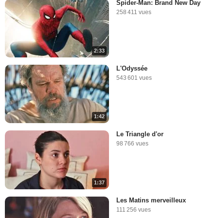
Spider-Man: Brand New Day
258 411 vues
2:33
L'Odyssée
543 601 vues
1:42
Le Triangle d'or
98 766 vues
1:37
Les Matins merveilleux
111 256 vues