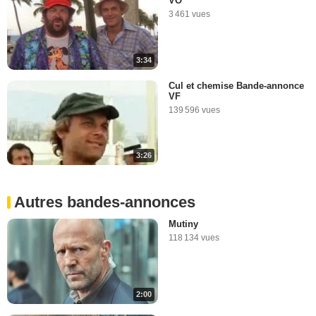
VO
3 461 vues
3:34
Cul et chemise Bande-annonce
VF
139 596 vues
3:26
Autres bandes-annonces
Mutiny
118 134 vues
2:00