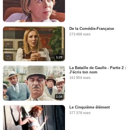
De la Comédie-Française
273 468 vues
1:29
La Bataille de Gaulle - Partie 2 :
J’écris ton nom
161 954 vues
1:34
Le Cinquième élément
377 378 vues