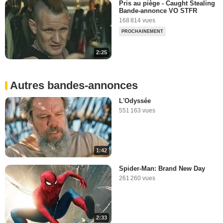
Pris au piège - Caught Stealing
Bande-annonce VO STFR
168 814 vues
PROCHAINEMENT
2:25
Autres bandes-annonces
L'Odyssée
551 163 vues
1:42
Spider-Man: Brand New Day
261 260 vues
2:33