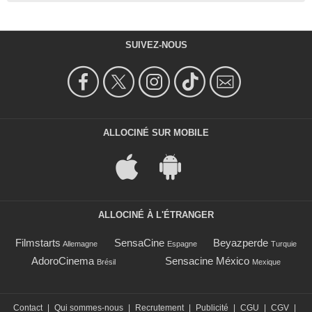
SUIVEZ-NOUS
ALLOCINÉ SUR MOBILE
ALLOCINÉ À L'ÉTRANGER
Filmstarts
SensaCine
Beyazperde
Allemagne
Espagne
Turquie
AdoroCinema
Sensacine México
Brésil
Mexique
Contact
|
Qui sommes-nous
|
Recrutement
|
Publicité
|
CGU
|
CGV
|