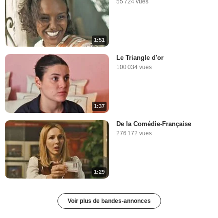
55 724 vues
1:51
Le Triangle d'or
100 034 vues
1:37
De la Comédie-Française
276 172 vues
1:29
Voir plus de bandes-annonces