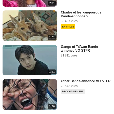
2:11
Charlie et les kangourous
Bande-annonce VF
88 497 vues
EN SALLE
1:01
Gangs of Taïwan Bande-
annonce VO STFR
81 811 vues
1:31
Other Bande-annonce VO STFR
28 543 vues
PROCHAINEMENT
1:30