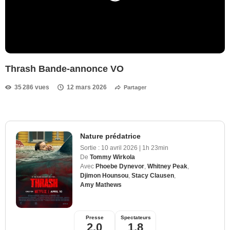
Thrash Bande-annonce VO
35 286 vues
12 mars 2026
Partager
Nature prédatrice
Sortie :
10 avril 2026
|
1h 23min
De
Tommy Wirkola
Avec
Phoebe Dynevor
,
Whitney Peak
,
Djimon Hounsou
,
Stacy Clausen
,
Amy Mathews
Presse
Spectateurs
2,0
1,8