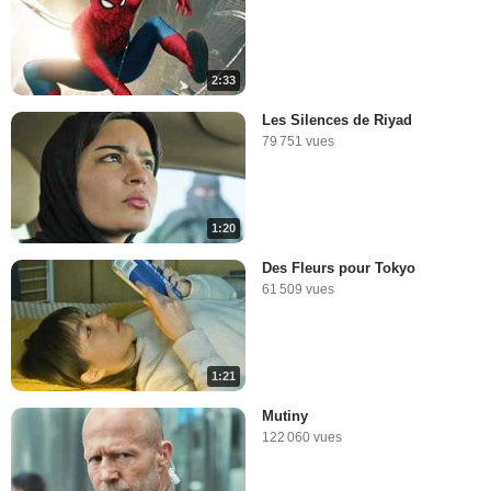
2:33
Les Silences de Riyad
79 751 vues
1:20
Des Fleurs pour Tokyo
61 509 vues
1:21
Mutiny
122 060 vues