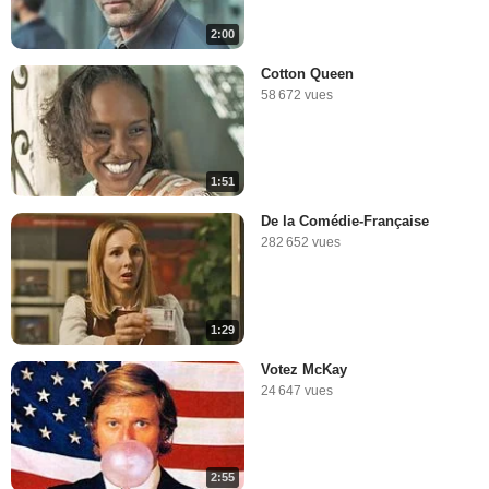
2:00
Cotton Queen
58 672 vues
1:51
De la Comédie-Française
282 652 vues
1:29
Votez McKay
24 647 vues
2:55