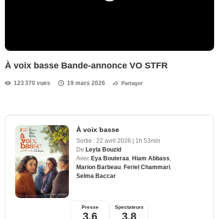
À voix basse Bande-annonce VO STFR
123 370 vues
19 mars 2026
Partager
À voix basse
Sortie :
22 avril 2026
|
1h 53min
De
Leyla Bouzid
Avec
Eya Bouteraa
,
Hiam Abbass
,
Marion Barbeau
,
Feriel Chammari
,
Selma Baccar
Presse
Spectateurs
3,6
3,8