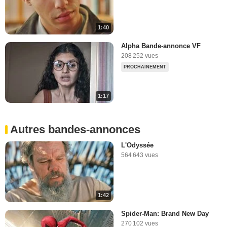
1:40
Alpha Bande-annonce VF
208 252 vues
PROCHAINEMENT
1:17
Autres bandes-annonces
L'Odyssée
564 643 vues
1:42
Spider-Man: Brand New Day
270 102 vues