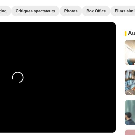
ting
Critiques spectateurs
Photos
Box Office
Films simi
Au