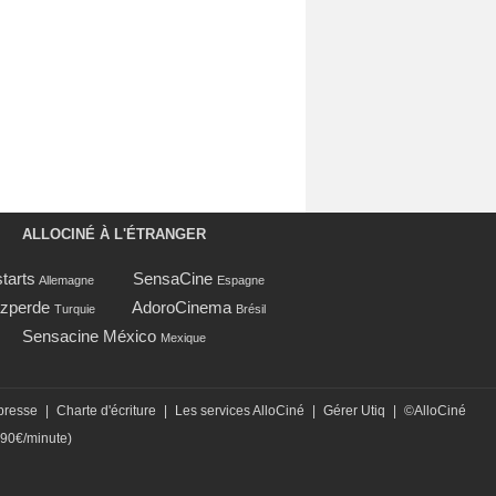
ALLOCINÉ À L'ÉTRANGER
tarts
SensaCine
Allemagne
Espagne
zperde
AdoroCinema
Turquie
Brésil
Sensacine México
Mexique
presse
|
Charte d'écriture
|
Les services AlloCiné
|
Gérer Utiq
|
©AlloCiné
,90€/minute)