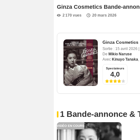
Ginza Cosmetics Bande-anno
2 170 vues
20 mars 2026
Ginza Cosmetics
Sortie :
15 avril 2026
|
De
Mikio Naruse
Avec
Kinuyo Tanaka
,
Spectateurs
4,0
1 Bande-annonce & 
VIDÉO EN COURS