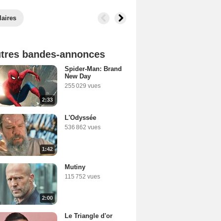
laires
tres bandes-annonces
Spider-Man: Brand
New Day
255 029 vues
2:33
L'Odyssée
536 862 vues
1:42
Mutiny
115 752 vues
2:00
Le Triangle d'or