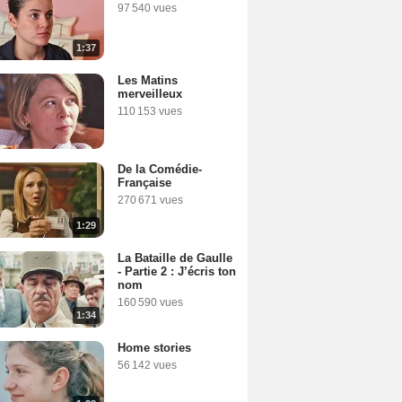
97 540 vues
1:37
Les Matins
merveilleux
110 153 vues
De la Comédie-
Française
270 671 vues
1:29
La Bataille de Gaulle
- Partie 2 : J’écris ton
nom
160 590 vues
1:34
Home stories
56 142 vues