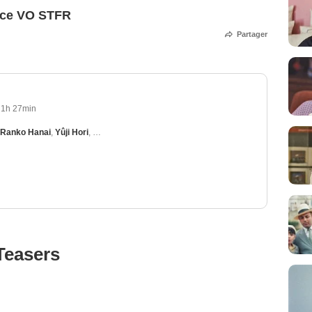
nce VO STFR
Partager
1h 27min
Ranko Hanai
,
Yûji Hori
,
Kyôko Kagawa
,
Eijirô Yanagi
Teasers