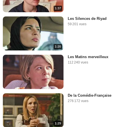
1:37
Les Silences de Riyad
59 201 vues
1:20
Les Matins merveilleux
112 240 vues
De la Comédie-Française
276 172 vues
1:29