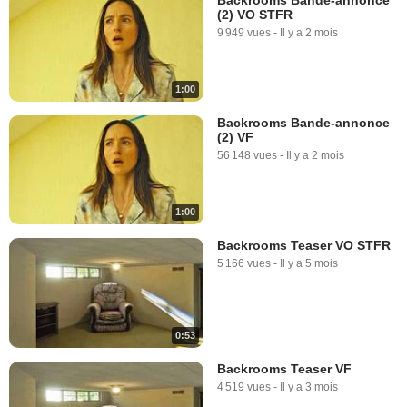
(2) VO STFR
9 949 vues
-
Il y a 2 mois
1:00
Backrooms Bande-annonce
(2) VF
56 148 vues
-
Il y a 2 mois
1:00
Backrooms Teaser VO STFR
5 166 vues
-
Il y a 5 mois
0:53
Backrooms Teaser VF
4 519 vues
-
Il y a 3 mois