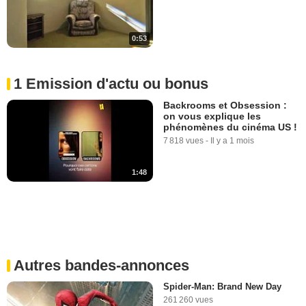
0:53
1 Emission d'actu ou bonus
Backrooms et Obsession :
on vous explique les
phénomènes du cinéma US !
7 818 vues
-
Il y a 1 mois
1:48
Autres bandes-annonces
Spider-Man: Brand New Day
261 260 vues