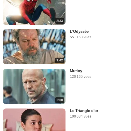
2:33
L'Odyssée
551 163 vues
1:42
Mutiny
120 165 vues
2:00
Le Triangle d'or
100 034 vues