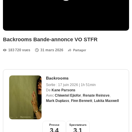
Backrooms Bande-annonce VO STFR
183 720 vues
31 mars 2026
Partager
Backrooms
Sortie :
17 juin 2026
|
1h 51min
De
Kane Parsons
Avec
Chiwetel Ejiofor
,
Renate Reinsve
,
Mark Duplass
,
Finn Bennett
,
Lukita Maxwell
Presse
Spectateurs
3,4
3,1