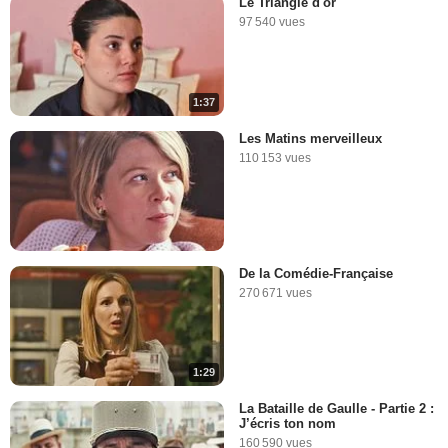
Le Triangle d'or
97 540 vues
1:37
Les Matins merveilleux
110 153 vues
De la Comédie-Française
270 671 vues
1:29
La Bataille de Gaulle - Partie 2 :
J’écris ton nom
160 590 vues