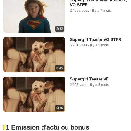
VO STFR
27 555 vues
-
Il y a 7 mois
2:12
Supergirl Teaser VO STFR
5 961 vues
-
Il y a 5 mois
0:45
Supergirl Teaser VF
2 325 vues
-
Il y a 5 mois
0:45
1 Emission d'actu ou bonus