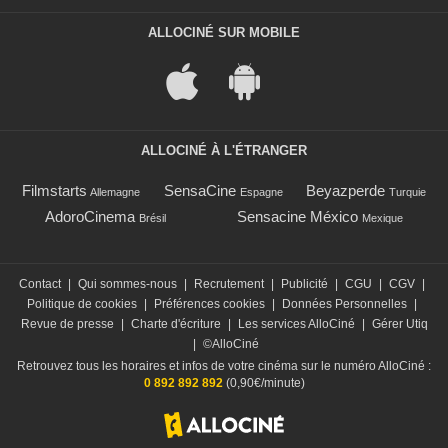
ALLOCINÉ SUR MOBILE
ALLOCINÉ À L'ÉTRANGER
Filmstarts
SensaCine
Beyazperde
Allemagne
Espagne
Turquie
AdoroCinema
Sensacine México
Brésil
Mexique
Contact
|
Qui sommes-nous
|
Recrutement
|
Publicité
|
CGU
|
CGV
|
Politique de cookies
|
Préférences cookies
|
Données Personnelles
|
Revue de presse
|
Charte d'écriture
|
Les services AlloCiné
|
Gérer Utiq
|
©AlloCiné
Retrouvez tous les horaires et infos de votre cinéma sur le numéro AlloCiné :
0 892 892 892
(0,90€/minute)