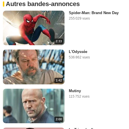
Autres bandes-annonces
Spider-Man: Brand New Day
255 029 vues
2:33
L'Odyssée
536 862 vues
1:42
Mutiny
115 752 vues
2:00