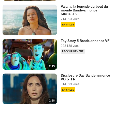
Vaiana, la légende du bout du
monde Bande-annonce
officielle VF
214 993 vues
EN SALLE
Toy Story 5 Bande-annonce VF
228 138 vues
PROCHAINEMENT
2:19
Disclosure Day Bande-annonce
VO STFR
314 393 vues
EN SALLE
2:38