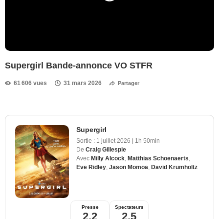
Supergirl Bande-annonce VO STFR
61 606 vues
31 mars 2026
Partager
Supergirl
Sortie :
1 juillet 2026
|
1h 50min
De
Craig Gillespie
Avec
Milly Alcock
,
Matthias Schoenaerts
,
Eve Ridley
,
Jason Momoa
,
David Krumholtz
Presse
Spectateurs
2,2
2,5