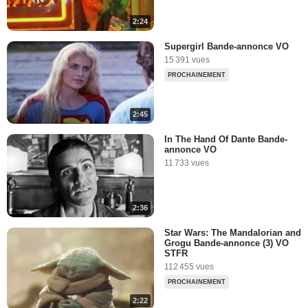
2:24
Supergirl Bande-annonce VO
15 391 vues
PROCHAINEMENT
2:45
In The Hand Of Dante Bande-
annonce VO
11 733 vues
2:36
Star Wars: The Mandalorian and
Grogu Bande-annonce (3) VO
STFR
112 455 vues
PROCHAINEMENT
2:22