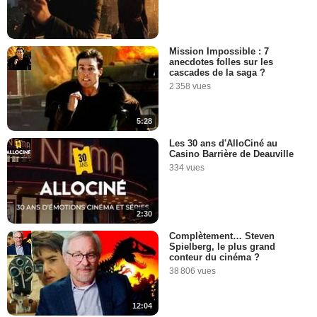
Mission Impossible : 7
anecdotes folles sur les
cascades de la saga ?
2 358 vues
5:28
Les 30 ans d'AlloCiné au
Casino Barrière de Deauville
334 vues
2:30
Complètement… Steven
Spielberg, le plus grand
conteur du cinéma ?
38 806 vues
12:04