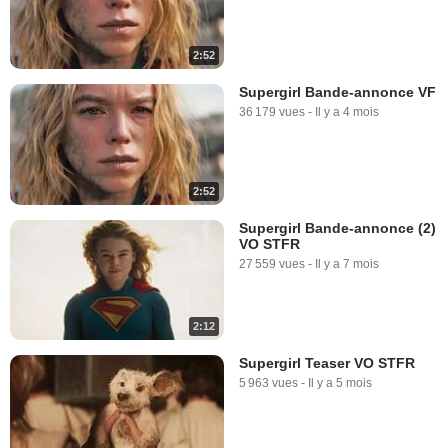
2:52
Supergirl Bande-annonce VF
36 179 vues
-
Il y a 4 mois
2:52
Supergirl Bande-annonce (2)
VO STFR
27 559 vues
-
Il y a 7 mois
2:12
Supergirl Teaser VO STFR
5 963 vues
-
Il y a 5 mois