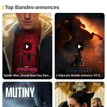
Top Bandes-annonces
Spider-Man: Brand New Day Bande-annonce VO STFR
L'Odyssée Bande-annonce VO STFR