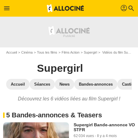
profil
menu
search
Accueil
Cinéma
Tous les films
Films Action
Supergirl
Vidéos du film Supergirl
Supergirl
Accueil
Séances
News
Bandes-annonces
Casting
Découvrez les 6 vidéos liées au film Supergirl !
5 Bandes-annonces & Teasers
Supergirl Bande-annonce VO
STFR
62 034 vues
-
Il y a 4 mois