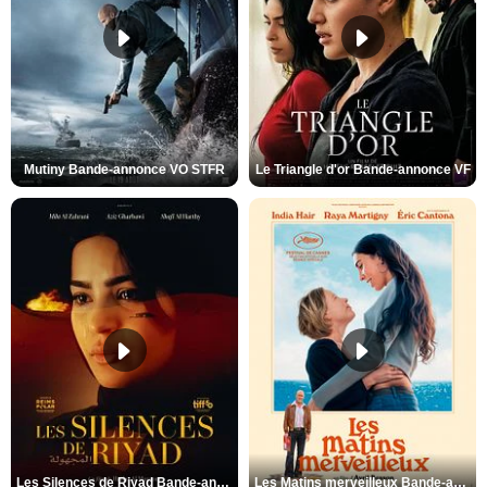
Mutiny Bande-annonce VO STFR
Le Triangle d'or Bande-annonce VF
Les Silences de Riyad Bande-annonce VO STFR
Les Matins merveilleux Bande-annonce VF