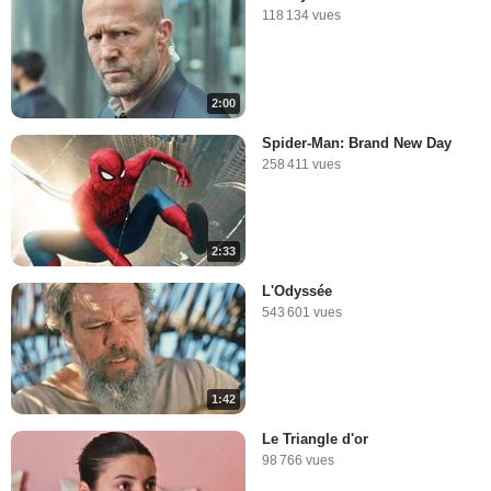
118 134 vues
2:00
Spider-Man: Brand New Day
258 411 vues
2:33
L'Odyssée
543 601 vues
1:42
Le Triangle d'or
98 766 vues