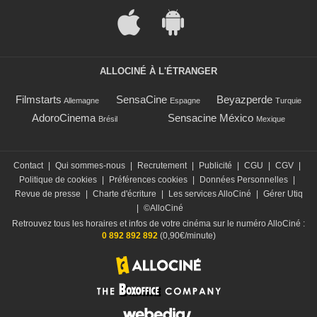
ALLOCINÉ À L'ÉTRANGER
Filmstarts
SensaCine
Beyazperde
Allemagne
Espagne
Turquie
AdoroCinema
Sensacine México
Brésil
Mexique
Contact
|
Qui sommes-nous
|
Recrutement
|
Publicité
|
CGU
|
CGV
|
Politique de cookies
|
Préférences cookies
|
Données Personnelles
|
Revue de presse
|
Charte d'écriture
|
Les services AlloCiné
|
Gérer Utiq
|
©AlloCiné
Retrouvez tous les horaires et infos de votre cinéma sur le numéro AlloCiné :
0 892 892 892
(0,90€/minute)