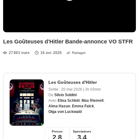
Les Goûteuses d'Hitler Bande-annonce VO STFR
27 863 vues
16 avr. 2026
Partager
Les Goûteuses d'Hitler
Sortie :
20 mai 2026
|
2h 03min
De
Silvio Soldini
Avec
Elisa Schlott
,
Max Riemelt
,
Alma Hasun
,
Emma Falck
,
Olga von Luckwald
Presse
Spectateurs
2,8
3,4