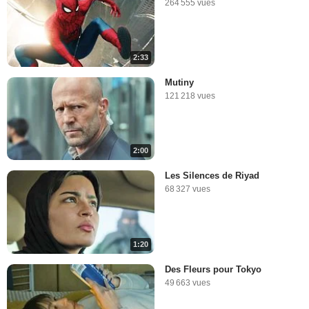
264 555 vues
2:33
Mutiny
121 218 vues
2:00
Les Silences de Riyad
68 327 vues
1:20
Des Fleurs pour Tokyo
49 663 vues