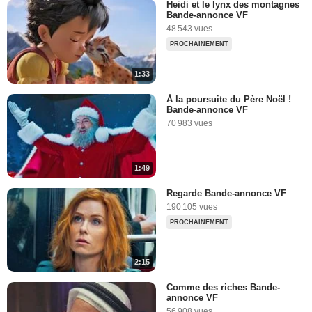
Heidi et le lynx des montagnes
Bande-annonce VF
48 543 vues
PROCHAINEMENT
1:33
À la poursuite du Père Noël !
Bande-annonce VF
70 983 vues
1:49
Regarde Bande-annonce VF
190 105 vues
PROCHAINEMENT
2:15
Comme des riches Bande-
annonce VF
56 908 vues