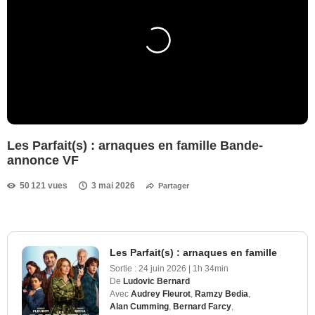
Les Parfait(s) : arnaques en famille Bande-
annonce VF
50 121 vues
3 mai 2026
Partager
Les Parfait(s) : arnaques en famille
Sortie :
24 juin 2026
|
1h 34min
De
Ludovic Bernard
Avec
Audrey Fleurot
,
Ramzy Bedia
,
Alan Cumming
,
Bernard Farcy
,