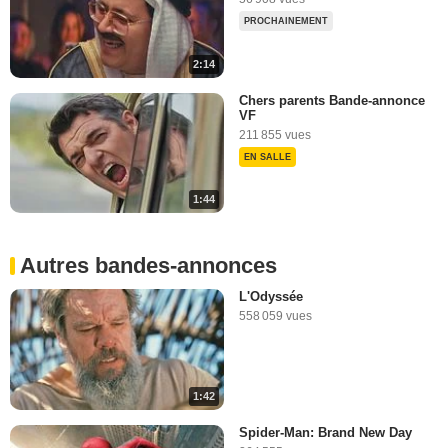
PROCHAINEMENT
2:14
Chers parents Bande-annonce
VF
211 855 vues
EN SALLE
1:44
Autres bandes-annonces
L'Odyssée
558 059 vues
1:42
Spider-Man: Brand New Day