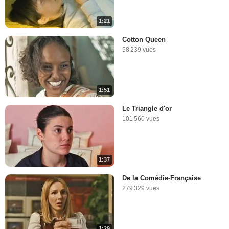
1:21
Cotton Queen
58 239 vues
1:51
Le Triangle d'or
101 560 vues
1:37
De la Comédie-Française
279 329 vues
1:29