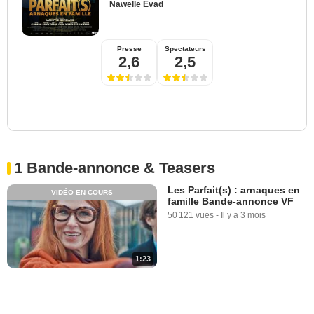
Nawelle Evad
Presse
Spectateurs
2,6
2,5
1 Bande-annonce & Teasers
Les Parfait(s) : arnaques en
VIDÉO EN COURS
famille Bande-annonce VF
50 121 vues
-
Il y a 3 mois
1:23