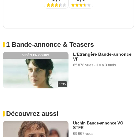
1 Bande-annonce & Teasers
L’Étrangère Bande-annonce
VIDÉO EN COURS
VF
65 878 vues
-
Il y a 3 mois
1:35
Découvrez aussi
Urchin Bande-annonce VO
STFR
69 667 vues