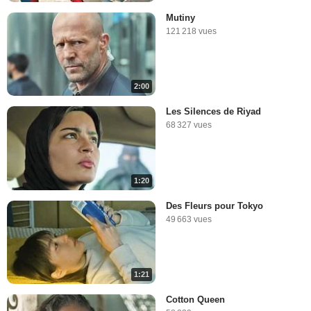
Mutiny
121 218 vues
2:00
Les Silences de Riyad
68 327 vues
1:20
Des Fleurs pour Tokyo
49 663 vues
1:21
Cotton Queen