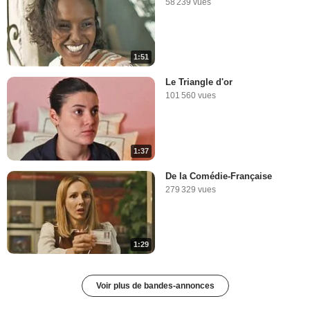
58 239 vues
1:51
Le Triangle d'or
101 560 vues
1:37
De la Comédie-Française
279 329 vues
1:29
Voir plus de bandes-annonces