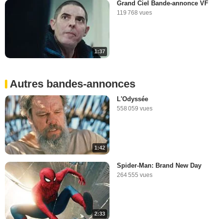
Grand Ciel Bande-annonce VF
119 768 vues
1:37
Autres bandes-annonces
L'Odyssée
558 059 vues
1:42
Spider-Man: Brand New Day
264 555 vues
2:33