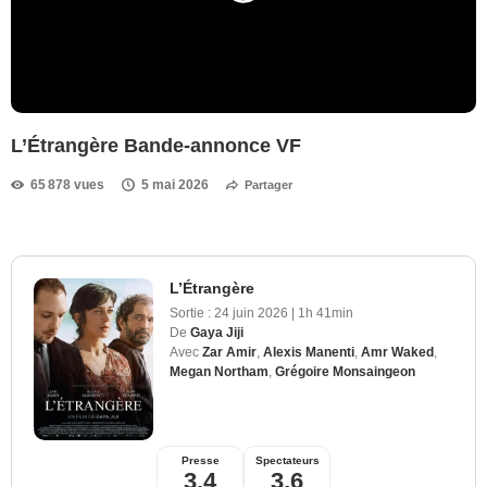
L’Étrangère Bande-annonce VF
65 878 vues
5 mai 2026
Partager
L’Étrangère
Sortie :
24 juin 2026
|
1h 41min
De
Gaya Jiji
Avec
Zar Amir
,
Alexis Manenti
,
Amr Waked
,
Megan Northam
,
Grégoire Monsaingeon
Presse
Spectateurs
3,4
3,6