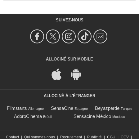
SUIVEZ-NOUS
ALLOCINÉ SUR MOBILE
ALLOCINÉ À L'ÉTRANGER
Filmstarts
SensaCine
Beyazperde
Allemagne
Espagne
Turquie
AdoroCinema
Sensacine México
Brésil
Mexique
Contact
|
Qui sommes-nous
|
Recrutement
|
Publicité
|
CGU
|
CGV
|