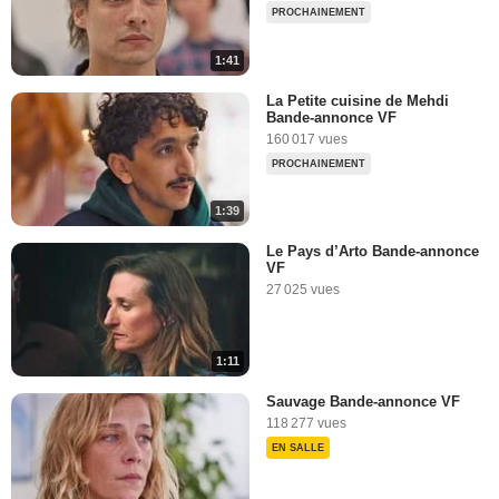
PROCHAINEMENT
1:41
La Petite cuisine de Mehdi
Bande-annonce VF
160 017 vues
PROCHAINEMENT
1:39
Le Pays d’Arto Bande-annonce
VF
27 025 vues
1:11
Sauvage Bande-annonce VF
118 277 vues
EN SALLE