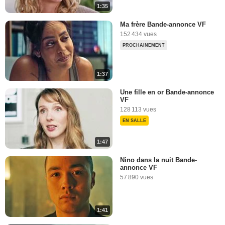
1:35
Ma frère Bande-annonce VF
152 434 vues
PROCHAINEMENT
1:37
Une fille en or Bande-annonce
VF
128 113 vues
EN SALLE
1:47
Nino dans la nuit Bande-
annonce VF
57 890 vues
1:41