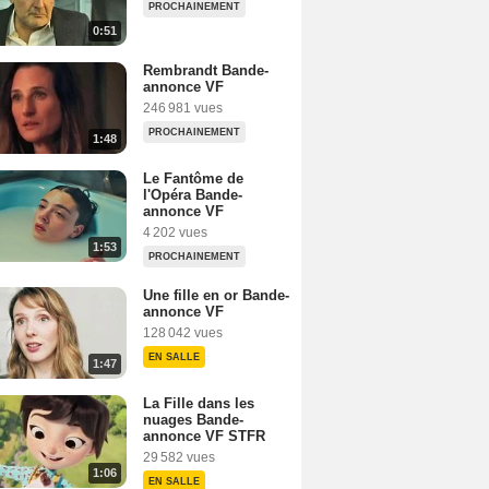
PROCHAINEMENT
0:51
Rembrandt Bande-
annonce VF
246 981 vues
PROCHAINEMENT
1:48
Le Fantôme de
l'Opéra Bande-
annonce VF
4 202 vues
1:53
PROCHAINEMENT
Une fille en or Bande-
annonce VF
128 042 vues
EN SALLE
1:47
La Fille dans les
nuages Bande-
annonce VF STFR
29 582 vues
1:06
EN SALLE