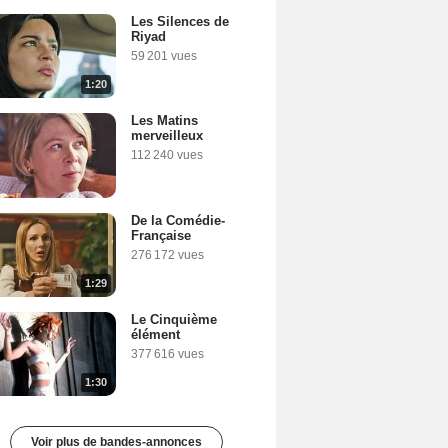
Les Silences de
Riyad
59 201 vues
1:20
Les Matins
merveilleux
112 240 vues
De la Comédie-
Française
276 172 vues
1:29
Le Cinquième
élément
377 616 vues
1:30
Voir plus de bandes-annonces