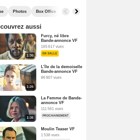
se
Photos
Box Office
couvrez aussi
Furcy, né libre
Bande-annonce VF
165 617 vues
EN SALLE
1:30
L’île de la demoiselle
Bande-annonce VF
86 907 vues
1:26
La Femme de Bande-
annonce VF
111 561 vues
PROCHAINEMENT
1:36
Moulin Teaser VF
1 538 vues