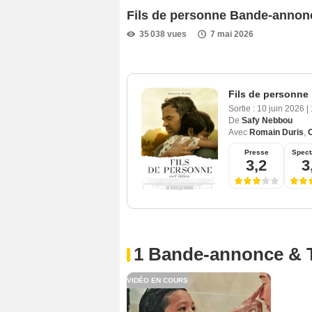
Fils de personne Bande-annon
35 038 vues
7 mai 2026
Fils de personne
Sortie :
10 juin 2026
|
De
Safy Nebbou
Avec
Romain Duris
,
C
Presse
Spect
3,2
3
1 Bande-annonce & 
VIDÉO EN COURS