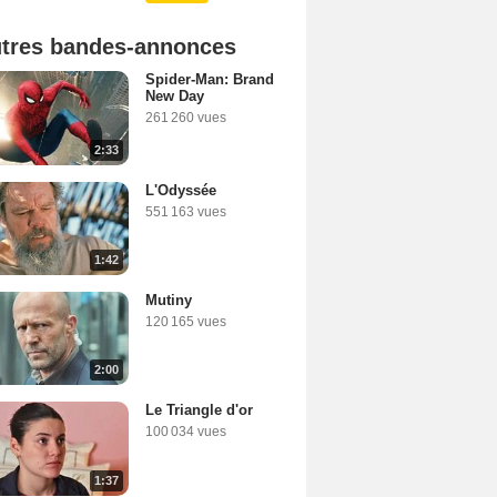
tres bandes-annonces
Spider-Man: Brand
New Day
261 260 vues
2:33
L'Odyssée
551 163 vues
1:42
Mutiny
120 165 vues
2:00
Le Triangle d'or
100 034 vues
1:37