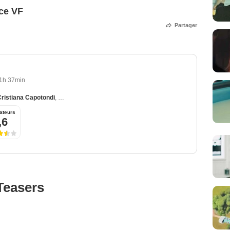
ce VF
Partager
1h 37min
ristiana Capotondi
,
Vithaya Pansringarm
ateurs
,6
Teasers