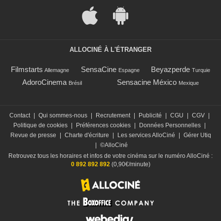
ALLOCINÉ À L'ÉTRANGER
Filmstarts
SensaCine
Beyazperde
Allemagne
Espagne
Turquie
AdoroCinema
Sensacine México
Brésil
Mexique
Contact
|
Qui sommes-nous
|
Recrutement
|
Publicité
|
CGU
|
CGV
|
Politique de cookies
|
Préférences cookies
|
Données Personnelles
|
Revue de presse
|
Charte d'écriture
|
Les services AlloCiné
|
Gérer Utiq
|
©AlloCiné
Retrouvez tous les horaires et infos de votre cinéma sur le numéro AlloCiné :
0 892 892 892
(0,90€/minute)