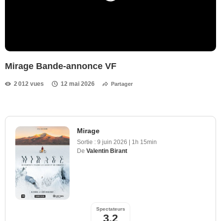
Mirage Bande-annonce VF
2 012 vues
12 mai 2026
Partager
Mirage
Sortie :
9 juin 2026
|
1h 15min
De
Valentin Birant
Spectateurs
3,2