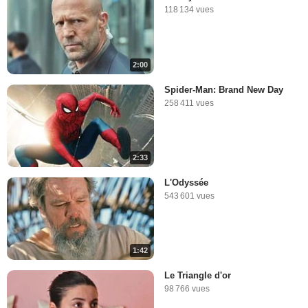
118 134 vues
2:00
Spider-Man: Brand New Day
258 411 vues
2:33
L'Odyssée
543 601 vues
1:42
Le Triangle d'or
98 766 vues