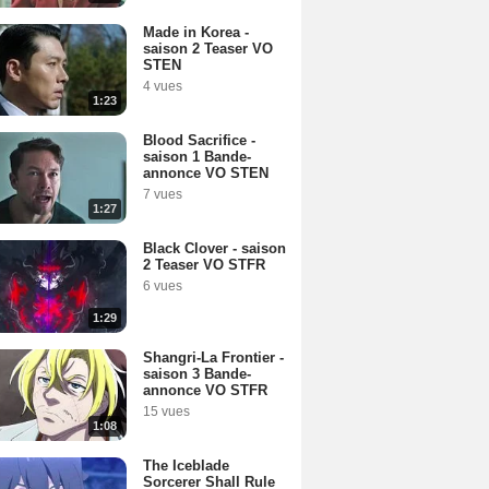
Made in Korea -
saison 2 Teaser VO
STEN
4 vues
1:23
Blood Sacrifice -
saison 1 Bande-
annonce VO STEN
7 vues
1:27
Black Clover - saison
2 Teaser VO STFR
6 vues
1:29
Shangri-La Frontier -
saison 3 Bande-
annonce VO STFR
15 vues
1:08
The Iceblade
Sorcerer Shall Rule