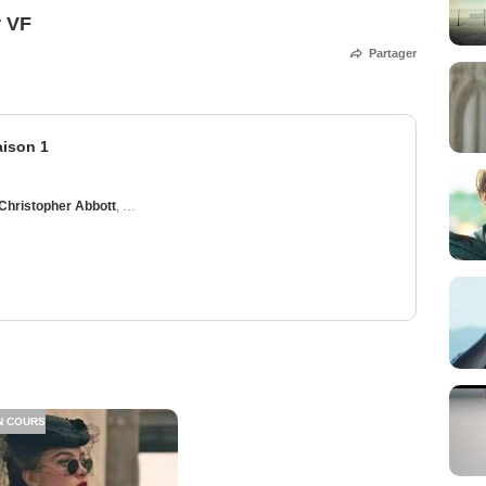
r VF
Partager
aison 1
Christopher Abbott
,
Mike Faist
,
Hoon Lee
,
Tracy Letts
N COURS