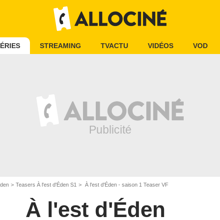
ÉRIES
STREAMING
TVACTU
VIDÉOS
VOD
Éden
Teasers À l'est d'Éden S1
À l'est d'Éden - saison 1 Teaser VF
À l'est d'Éden