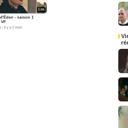
1:06
 d'Éden - saison 1
 VF
s
-
Il y a 2 mois
Vi
ré