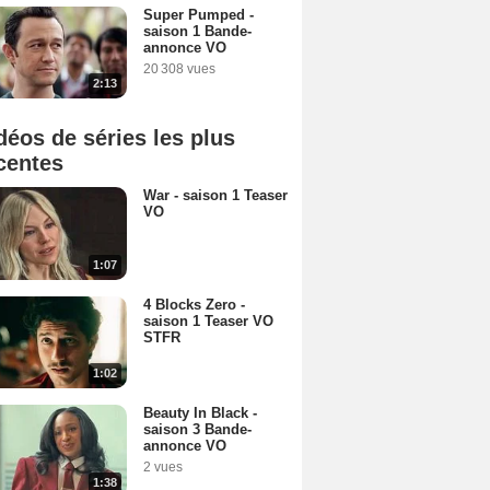
Super Pumped -
saison 1 Bande-
annonce VO
20 308 vues
2:13
déos de séries les plus
centes
War - saison 1 Teaser
VO
1:07
4 Blocks Zero -
saison 1 Teaser VO
STFR
1:02
Beauty In Black -
saison 3 Bande-
annonce VO
2 vues
1:38