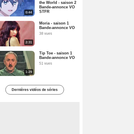
the World - saison 2
Bande-annonce VO
STFR
0:44
Moria - saison 1
Bande-annonce VO
38 vues
2:31
Tip Toe - saison 1
Bande-annonce VO
51 vues
1:29
Dernières vidéos de séries