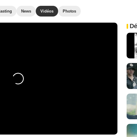
asting
News
Vidéos
Photos
Dé