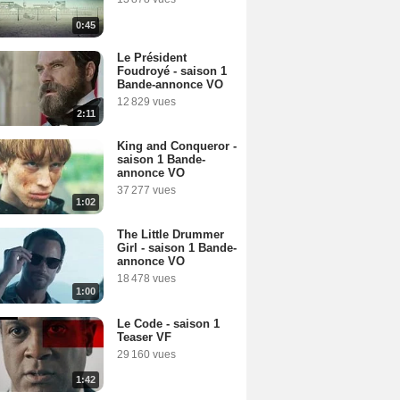
0:45
Le Président
Foudroyé - saison 1
Bande-annonce VO
12 829 vues
2:11
King and Conqueror -
saison 1 Bande-
annonce VO
37 277 vues
1:02
The Little Drummer
Girl - saison 1 Bande-
annonce VO
18 478 vues
1:00
Le Code - saison 1
Teaser VF
29 160 vues
1:42