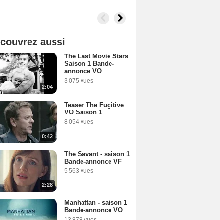
couvrez aussi
The Last Movie Stars
Saison 1 Bande-
annonce VO
3 075 vues
2:04
Teaser The Fugitive
VO Saison 1
8 054 vues
0:42
The Savant - saison 1
Bande-annonce VF
5 563 vues
2:28
Manhattan - saison 1
Bande-annonce VO
13 878 vues