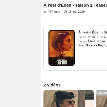
À l'est d'Éden - saison 1 Tease
457 vues
15 mai 2026
À l'est d'Éden - S
Sortie :
2026
|
60 min
Série :
À l'est d'Éden
Avec
Florence Pugh
,
2 vidéos
VIDÉO E