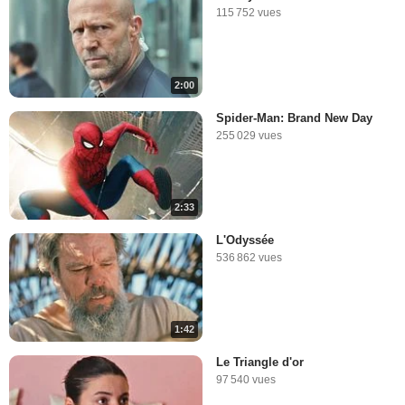
115 752 vues
2:00
Spider-Man: Brand New Day
255 029 vues
2:33
L'Odyssée
536 862 vues
1:42
Le Triangle d'or
97 540 vues