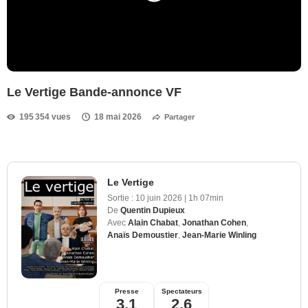
Le Vertige Bande-annonce VF
195 354 vues
18 mai 2026
Partager
Le Vertige
Sortie :
10 juin 2026
|
1h 07min
De
Quentin Dupieux
Avec
Alain Chabat
,
Jonathan Cohen
,
Anaïs Demoustier
,
Jean-Marie Winling
Presse
Spectateurs
3,1
2,6