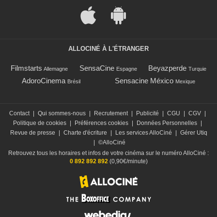
ALLOCINÉ À L'ÉTRANGER
Filmstarts
SensaCine
Beyazperde
Allemagne
Espagne
Turquie
AdoroCinema
Sensacine México
Brésil
Mexique
Contact
|
Qui sommes-nous
|
Recrutement
|
Publicité
|
CGU
|
CGV
|
Politique de cookies
|
Préférences cookies
|
Données Personnelles
|
Revue de presse
|
Charte d'écriture
|
Les services AlloCiné
|
Gérer Utiq
|
©AlloCiné
Retrouvez tous les horaires et infos de votre cinéma sur le numéro AlloCiné :
0 892 892 892
(0,90€/minute)